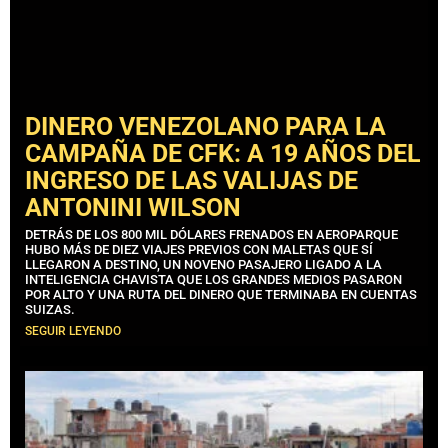
DINERO VENEZOLANO PARA LA
CAMPAÑA DE CFK: A 19 AÑOS DEL
INGRESO DE LAS VALIJAS DE
ANTONINI WILSON
DETRÁS DE LOS 800 MIL DÓLARES FRENADOS EN AEROPARQUE
HUBO MÁS DE DIEZ VIAJES PREVIOS CON MALETAS QUE SÍ
LLEGARON A DESTINO, UN NOVENO PASAJERO LIGADO A LA
INTELIGENCIA CHAVISTA QUE LOS GRANDES MEDIOS PASARON
POR ALTO Y UNA RUTA DEL DINERO QUE TERMINABA EN CUENTAS
SUIZAS.
SEGUIR LEYENDO