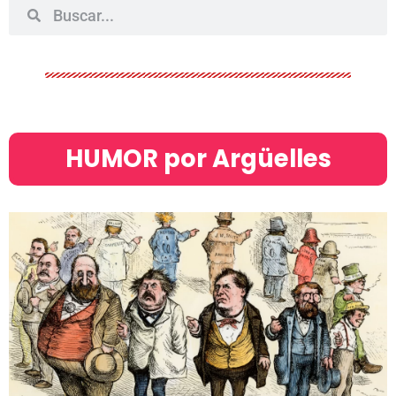
HUMOR por Argüelles​