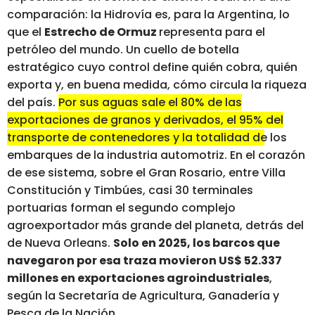
comparación: la Hidrovía es, para la Argentina, lo
que el
Estrecho de Ormuz
representa para el
petróleo del mundo. Un cuello de botella
estratégico cuyo control define quién cobra, quién
exporta y, en buena medida, cómo circula la riqueza
del país.
Por sus aguas sale el 80% de las
exportaciones de granos y derivados, el 95% del
transporte de contenedores y la totalidad de los
embarques de la industria automotriz.
En el corazón
de ese sistema, sobre el Gran Rosario, entre Villa
Constitución y Timbúes, casi 30 terminales
portuarias forman el segundo complejo
agroexportador más grande del planeta, detrás del
de Nueva Orleans.
Solo en 2025, los barcos que
navegaron por esa traza movieron US$ 52.337
millones en exportaciones agroindustriales
,
según la Secretaría de Agricultura, Ganadería y
Pesca de la Nación.