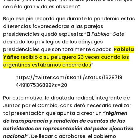
se dé la gran vida es obsceno”.
Bajo ese pie recordó que durante la pandemia estas
diferencias favorecedoras a las parejas
presidenciales quedó expuesta: “El
Fabiola-Gate
desnudó los privilegios de los cónyuges
presidenciales que son totalmente opacos.
Fabiola
Yáñez
recibió a su peluquero 23 veces cuando los
argentinos estábamos encerrados
“.
https://twitter.com/KBanfi/status/1628719
449187536899?s=20
Por este motivo, la diputada radical, integrante de
Juntos por el Cambio, consideró necesario realizar
tal presentación que apunta a crear un
“régimen
de transparencia y rendición de cuentas de las
actividades en representación del poder ejecutivo
nacional”
. De llegar a aprobarse, el gobierno