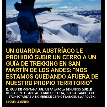
UN GUARDIA AUSTRÍACO LE
PROHIBIÓ SUBIR UN CERRO A UN
GUÍA DE TREKKING EN SAN
MARTÍN DE LOS ANDES: “NOS
ESTAMOS QUEDANDO AFUERA DE
NUESTRO PROPIO TERRITORIO”
EL GUÍA DE MONTAÑA JULIÁN PAJAROLA DENUNCIÓ QUE LE
CERRARON EL PASO AL CERRO EZPELETA, EN UNA PARCELA DE
1.672 HECTÁREAS A NOMBRE DE GERNOT LANGES-SWAROVSKI.
SEGUIR LEYENDO