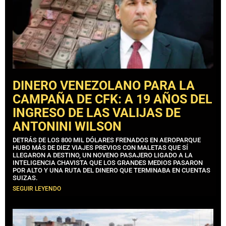
DINERO VENEZOLANO PARA LA
CAMPAÑA DE CFK: A 19 AÑOS DEL
INGRESO DE LAS VALIJAS DE
ANTONINI WILSON
DETRÁS DE LOS 800 MIL DÓLARES FRENADOS EN AEROPARQUE
HUBO MÁS DE DIEZ VIAJES PREVIOS CON MALETAS QUE SÍ
LLEGARON A DESTINO, UN NOVENO PASAJERO LIGADO A LA
INTELIGENCIA CHAVISTA QUE LOS GRANDES MEDIOS PASARON
POR ALTO Y UNA RUTA DEL DINERO QUE TERMINABA EN CUENTAS
SUIZAS.
SEGUIR LEYENDO