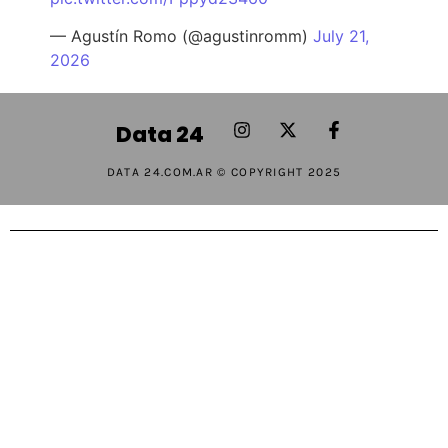
— Agustín Romo (@agustinromm)
July 21,
2026
Data 24
DATA 24.COM.AR © COPYRIGHT 2025