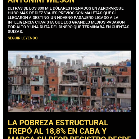
DETRÁS DE LOS 800 MIL DÓLARES FRENADOS EN AEROPARQUE
HUBO MÁS DE DIEZ VIAJES PREVIOS CON MALETAS QUE SÍ
LLEGARON A DESTINO, UN NOVENO PASAJERO LIGADO A LA
INTELIGENCIA CHAVISTA QUE LOS GRANDES MEDIOS PASARON
POR ALTO Y UNA RUTA DEL DINERO QUE TERMINABA EN CUENTAS
SUIZAS.
SEGUIR LEYENDO
LA POBREZA ESTRUCTURAL
TREPÓ AL 18,8% EN CABA Y