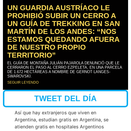
UN GUARDIA AUSTRÍACO LE
PROHIBIÓ SUBIR UN CERRO A
UN GUÍA DE TREKKING EN SAN
MARTÍN DE LOS ANDES: “NOS
ESTAMOS QUEDANDO AFUERA
DE NUESTRO PROPIO
TERRITORIO”
EL GUÍA DE MONTAÑA JULIÁN PAJAROLA DENUNCIÓ QUE LE
CERRARON EL PASO AL CERRO EZPELETA, EN UNA PARCELA
DE 1.672 HECTÁREAS A NOMBRE DE GERNOT LANGES-
SWAROVSKI.
SEGUIR LEYENDO
TWEET DEL DÍA
Así que hay extranjeros que viven en
Argentina, estudian gratis en Argentina, se
atienden gratis en hospitales Argentinos