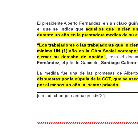
El presidente Alberto Fernández,
en un claro guiñ
el que se indica que
aquellos que inicien u
durante un año en la prestadora medica de su a
“Los trabajadores o las trabajadoras que inici
mínimo UN (1) año en la Obra Social correspo
ejercer su derecho de opción”
, reza el docum
Fernández
; el jefe de Gabinete,
Santiago Cafiero
La medida fue una de las promesas de Alberto 
dispuestas por la cúpula de la CGT, que se aseg
por al menos un año, al sector privado.
[cm_ad_changer campaign_id=”2″]