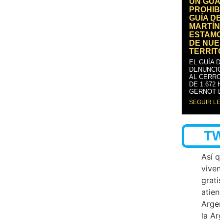
UN GUA
PROHIB
GUÍA D
MARTÍN
ESTAM
DE NUE
TERRIT
EL GUÍA 
DENUNCI
AL CERRO
DE 1.672
GERNOT 
SEGUIR L
T
Así 
vive
grati
atien
Arge
la A