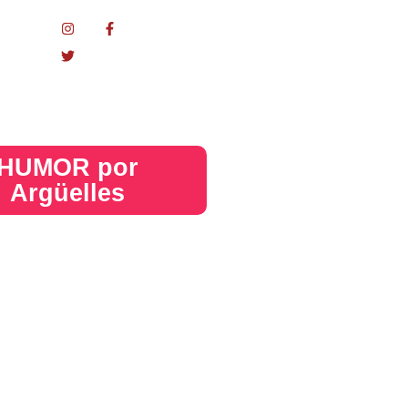
nacional
HUMOR por
Argüelles​