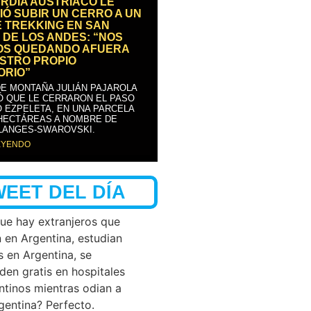
RDIA AUSTRÍACO LE
IÓ SUBIR UN CERRO A UN
E TREKKING EN SAN
 DE LOS ANDES: “NOS
OS QUEDANDO AFUERA
STRO PROPIO
ORIO”
DE MONTAÑA JULIÁN PAJAROLA
Ó QUE LE CERRARON EL PASO
 EZPELETA, EN UNA PARCELA
 HECTÁREAS A NOMBRE DE
LANGES-SWAROVSKI.
EYENDO
WEET DEL DÍA
que hay extranjeros que
n en Argentina, estudian
s en Argentina, se
den gratis en hospitales
ntinos mientras odian a
rgentina? Perfecto.