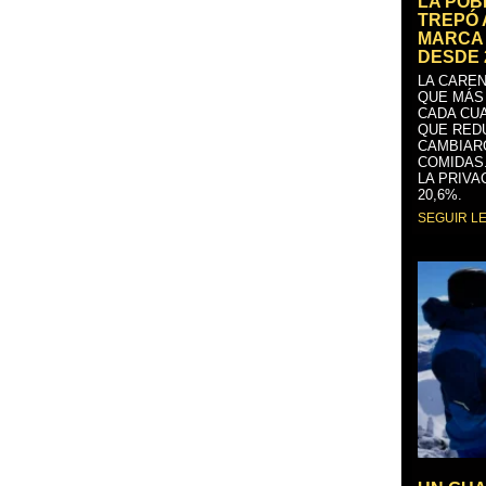
LA PO
TREPÓ 
MARCA 
DESDE 
LA CAREN
QUE MÁS
CADA CU
QUE RED
CAMBIAR
COMIDAS
LA PRIVA
20,6%.
SEGUIR L