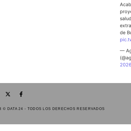
Acab
proy
salu
extra
de B
pic.
— Ag
(@ag
202
3 © DATA 24 - TODOS LOS DERECHOS RESERVADOS