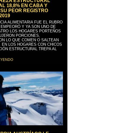
BREZA ESTRUCTURAL
AL 18,8% EN CABA Y
SU PEOR REGISTRO
2019
CIA ALIMENTARIA FUE EL RUBRO
 EMPEORÓ Y YA SON UNO DE
ATRO LOS HOGARES PORTEÑOS
UJERON PORCIONES,
ON LO QUE COMEN O SALTEAN
. EN LOS HOGARES CON CHICOS
CIÓN ESTRUCTURAL TREPA AL
EYENDO