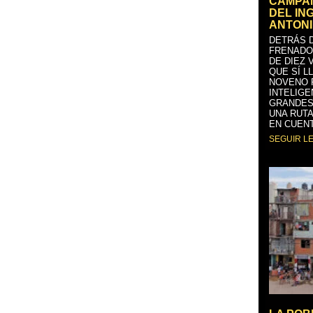
CAMPAÑ
DEL IN
ANTONI
DETRÁS D
FRENADO
DE DIEZ 
QUE SÍ L
NOVENO 
INTELIGE
GRANDES
UNA RUTA
EN CUENT
SEGUIR L