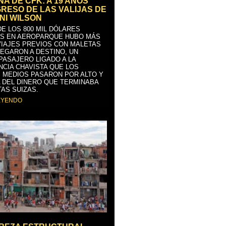
A DE CFK: A 19 AÑOS
GRESO DE LAS VALIJAS DE
NI WILSON
E LOS 800 MIL DÓLARES
S EN AEROPARQUE HUBO MÁS
VIAJES PREVIOS CON MALETAS
LEGARON A DESTINO, UN
PASAJERO LIGADO A LA
NCIA CHAVISTA QUE LOS
 MEDIOS PASARON POR ALTO Y
 DEL DINERO QUE TERMINABA
AS SUIZAS.
EYENDO