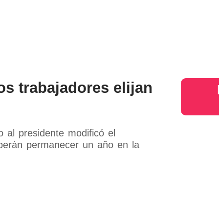
s
Judiciales
Entretenimiento
Deportes
Opinion
Mundo
inter
s trabajadores elijan
 al presidente modificó el
eberán permanecer un año en la