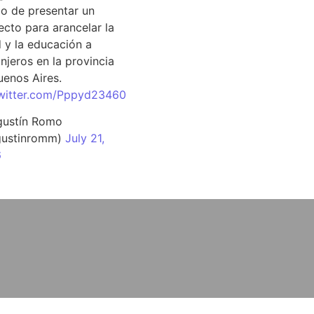
o de presentar un
ecto para arancelar la
d y la educación a
njeros en la provincia
uenos Aires.
twitter.com/Pppyd23460
ustín Romo
ustinromm)
July 21,
6