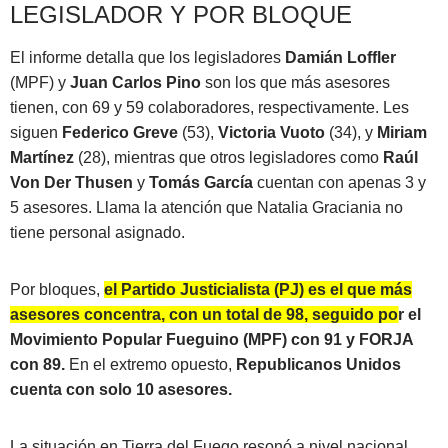
LEGISLADOR Y POR BLOQUE
El informe detalla que los legisladores
Damián Loffler
(MPF) y
Juan
Carlos Pino
son los que más asesores
tienen, con 69 y 59 colaboradores, respectivamente. Les
siguen
Federico Greve
(53),
Victoria Vuoto
(34), y
Miriam
Martínez
(28), mientras que otros legisladores como
Raúl
Von Der Thusen
y
Tomás García
cuentan con apenas 3 y
5 asesores. Llama la atención que Natalia Graciania no
tiene personal asignado.
Por bloques,
el Partido Justicialista (PJ) es el que más
asesores concentra, con un total de 98, seguido por el
Movimiento Popular Fueguino (MPF) con 91 y FORJA
con 89.
En el extremo opuesto,
Republicanos Unidos
cuenta con solo 10 asesores.
La situación en Tierra del Fuego resonó a nivel nacional