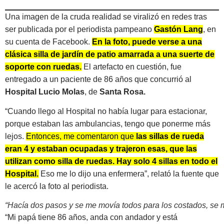
Una imagen de la cruda realidad se viralizó en redes tras
ser publicada por el periodista pampeano
Gastón Lang
, en
su cuenta de Facebook.
En la foto, puede verse a una
clásica silla de jardín de patio amarrada a una suerte de
soporte con ruedas.
El artefacto en cuestión, fue
entregado a un paciente de 86 años que concurrió al
Hospital Lucio Molas
, de
Santa Rosa.
“Cuando llego al Hospital no había lugar para estacionar,
porque estaban las ambulancias, tengo que ponerme más
lejos.
Entonces, me comentaron que
las sillas de rueda
eran 4 y estaban ocupadas y trajeron esas, que las
utilizan como silla de ruedas. Hay solo 4 sillas en todo el
Hospital.
Eso me lo dijo una enfermera”, relató la fuente que
le acercó la foto al periodista.
“Hacía dos pasos y se me movía todos para los costados, se 
“Mi papá tiene 86 años, anda con andador y está