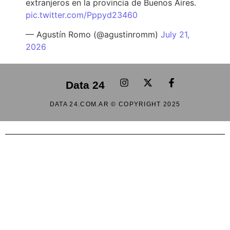
extranjeros en la provincia de Buenos Aires.
pic.twitter.com/Pppyd23460
— Agustín Romo (@agustinromm)
July 21,
2026
Data 24
DATA 24.COM.AR © COPYRIGHT 2025