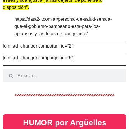
estrés y la angustia, jamás dejaron de ponerse a
disposición”.
https://data24.com.ar/personal-de-salud-senala-
que-el-gobierno-pampeano-esta-para-los-
aplausos-y-las-fotos-de-pan-y-circo/
[cm_ad_changer campaign_id=”2″]
[cm_ad_changer campaign_id=”6″]
HUMOR por Argüelles​