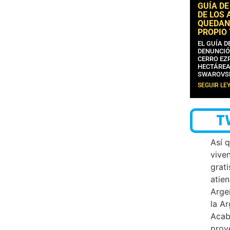
GUÍA DE
DE LOS 
QUEDAN
PROPIO
EL GUÍA 
DENUNCIÓ
CERRO EZP
HECTÁREA
SWAROVS
SEGUIR LE
T
Así 
vive
grati
atien
Arge
la A
Acab
proy