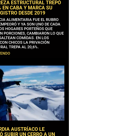
REZA ESTRUCTURAL TREPÓ
% EN CABA Y MARCA SU
GISTRO DESDE 2019
CIA ALIMENTARIA FUE EL RUBRO
EMPEORÓ Y YA SON UNO DE CADA
OS HOGARES PORTEÑOS QUE
N PORCIONES, CAMBIARON LO QUE
SALTEAN COMIDAS. EN LOS
CON CHICOS LA PRIVACIÓN
RAL TREPA AL 20,6%.
YENDO
RDIA AUSTRÍACO LE
Ó SUBIR UN CERRO A UN