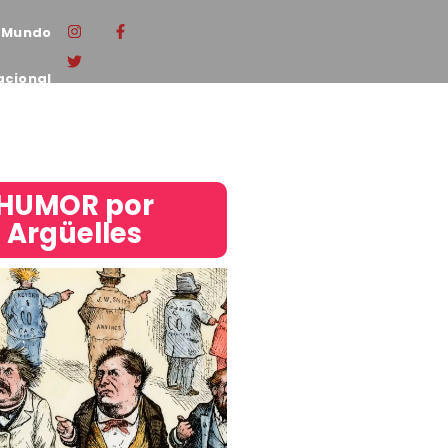
Mundo
acional
HUMOR por
Argüelles​