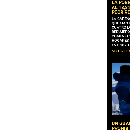
LA POB
AL 18,8
PEOR RE
LA CAREN
QUE MÁS 
CUATRO L
REDUJERO
COMEN O 
HOGARES 
ESTRUCTU
SEGUIR LE
UN GUA
PROHIBI