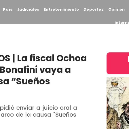
País
Judiciales
Entretenimiento
Deportes
Opinion
intern
 | La fiscal Ochoa
 Bonafini vaya a
ausa “Sueños
idió enviar a juicio oral a
 marco de la causa "Sueños