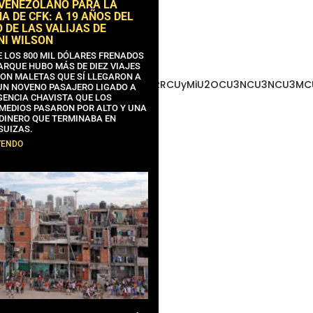
 VENEZOLANO PARA LA
 DE CFK: A 19 AÑOS DEL
 DE LAS VALIJAS DE
NI WILSON
E LOS 800 MIL DÓLARES FRENADOS
ARQUE HUBO MÁS DE DIEZ VIAJES
CON MALETAS QUE SÍ LLEGARON A
3MCU3NCUyMCU3MyU3MiU2MyUzRCUyMiU2OCU3NCU3NCU3MCUzQS
 UN NOVENO PASAJERO LIGADO A
GENCIA CHAVISTA QUE LOS
MEDIOS PASARON POR ALTO Y UNA
 DINERO QUE TERMINABA EN
SUIZAS.
YENDO