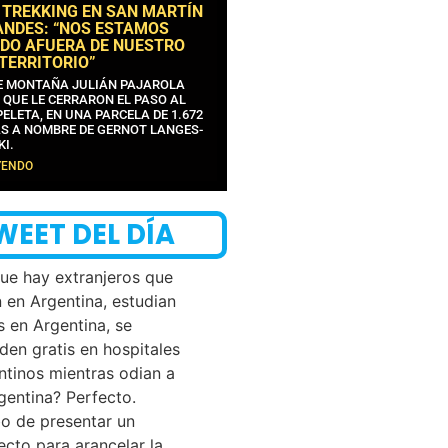
 TREKKING EN SAN MARTÍN
ANDES: “NOS ESTAMOS
DO AFUERA DE NUESTRO
 TERRITORIO”
DE MONTAÑA JULIÁN PAJAROLA
 QUE LE CERRARON EL PASO AL
ELETA, EN UNA PARCELA DE 1.672
S A NOMBRE DE GERNOT LANGES-
KI.
YENDO
WEET DEL DÍA
que hay extranjeros que
n en Argentina, estudian
s en Argentina, se
den gratis en hospitales
ntinos mientras odian a
rgentina? Perfecto.
o de presentar un
ecto para arancelar la