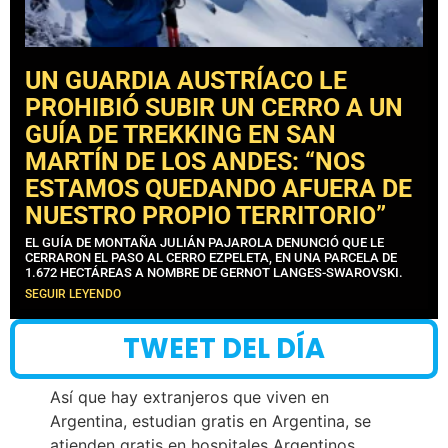
UN GUARDIA AUSTRÍACO LE
PROHIBIÓ SUBIR UN CERRO A UN
GUÍA DE TREKKING EN SAN
MARTÍN DE LOS ANDES: “NOS
ESTAMOS QUEDANDO AFUERA DE
NUESTRO PROPIO TERRITORIO”
EL GUÍA DE MONTAÑA JULIÁN PAJAROLA DENUNCIÓ QUE LE
CERRARON EL PASO AL CERRO EZPELETA, EN UNA PARCELA DE
1.672 HECTÁREAS A NOMBRE DE GERNOT LANGES-SWAROVSKI.
SEGUIR LEYENDO
TWEET DEL DÍA
Así que hay extranjeros que viven en
Argentina, estudian gratis en Argentina, se
atienden gratis en hospitales Argentinos