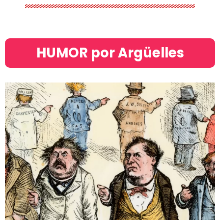
HUMOR por Argüelles​