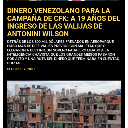
DINERO VENEZOLANO PARA LA
CAMPAÑA DE CFK: A 19 AÑOS DEL
INGRESO DE LAS VALIJAS DE
ANTONINI WILSON
DETRÁS DE LOS 800 MIL DÓLARES FRENADOS EN AEROPARQUE
HUBO MÁS DE DIEZ VIAJES PREVIOS CON MALETAS QUE SÍ
LLEGARON A DESTINO, UN NOVENO PASAJERO LIGADO A LA
INTELIGENCIA CHAVISTA QUE LOS GRANDES MEDIOS PASARON
POR ALTO Y UNA RUTA DEL DINERO QUE TERMINABA EN CUENTAS
SUIZAS.
SEGUIR LEYENDO