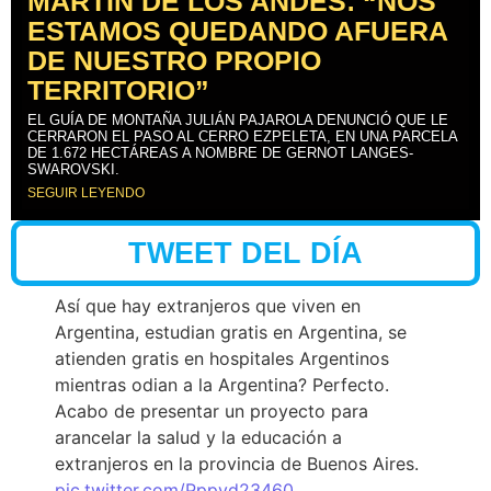
MARTÍN DE LOS ANDES: “NOS
ESTAMOS QUEDANDO AFUERA
DE NUESTRO PROPIO
TERRITORIO”
EL GUÍA DE MONTAÑA JULIÁN PAJAROLA DENUNCIÓ QUE LE
CERRARON EL PASO AL CERRO EZPELETA, EN UNA PARCELA
DE 1.672 HECTÁREAS A NOMBRE DE GERNOT LANGES-
SWAROVSKI.
SEGUIR LEYENDO
TWEET DEL DÍA
Así que hay extranjeros que viven en
Argentina, estudian gratis en Argentina, se
atienden gratis en hospitales Argentinos
mientras odian a la Argentina? Perfecto.
Acabo de presentar un proyecto para
arancelar la salud y la educación a
extranjeros en la provincia de Buenos Aires.
pic.twitter.com/Pppyd23460