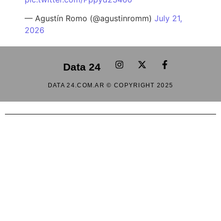
— Agustín Romo (@agustinromm)
July 21,
2026
Data 24
DATA 24.COM.AR © COPYRIGHT 2025