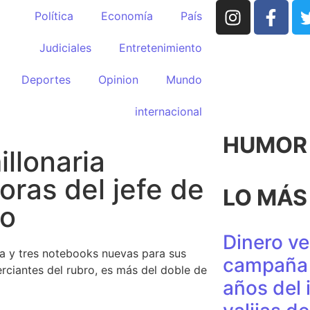
Política
Economía
País
Judiciales
Entretenimiento
Deportes
Opinion
Mundo
internacional
HUMOR p
llonaria
oras del jefe de
LO MÁS
co
Dinero ve
a y tres notebooks nuevas para sus
campaña 
erciantes del rubro, es más del doble de
años del 