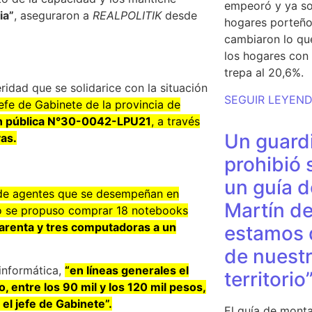
empeoró y ya so
ia”
, aseguraron a
REALPOLITIK
desde
hogares porteño
cambiaron lo qu
los hogares con 
trepa al 20,6%.
idad que se solidarice con la situación
SEGUIR LEYEN
efe de Gabinete de la provincia de
ión pública N°30-0042-LPU21
, a través
Un guardi
as.
prohibió 
un guía d
 de agentes que se desempeñan en
Martín de
co se propuso comprar 18 notebooks
uarenta y tres computadoras a un
estamos 
de nuestr
informática,
“en líneas generales el
territorio
 entre los 90 mil y los 120 mil pesos,
el jefe de Gabinete”.
El guía de monta