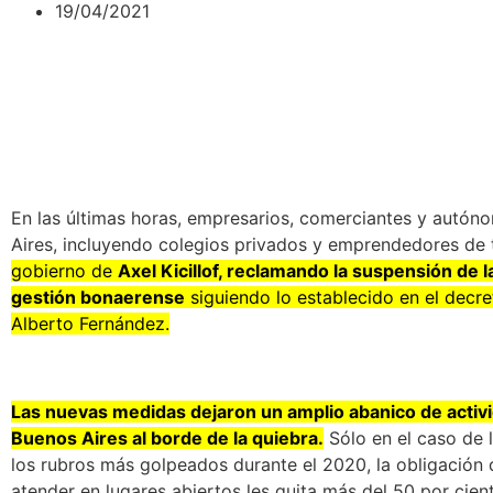
19/04/2021
En las últimas horas, empresarios, comerciantes y autón
Aires, incluyendo colegios privados y emprendedores de 
gobierno de
Axel Kicillof, reclamando la suspensión de l
gestión bonaerense
siguiendo lo establecido en el decre
Alberto Fernández.
Las nuevas medidas dejaron un amplio abanico de activ
Buenos Aires al borde de la quiebra.
Sólo en el caso de 
los rubros más golpeados durante el 2020, la obligación d
atender en lugares abiertos les quita más del 50 por cien