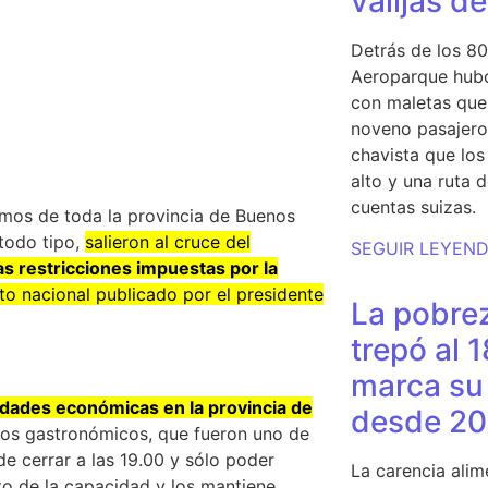
valijas d
Detrás de los 80
Aeroparque hubo
con maletas que 
noveno pasajero 
chavista que lo
alto y una ruta 
cuentas suizas.
omos de toda la provincia de Buenos
todo tipo,
salieron al cruce del
SEGUIR LEYEN
as restricciones impuestas por la
to nacional publicado por el presidente
La pobrez
trepó al 
marca su 
idades económicas en la provincia de
desde 20
los gastronómicos, que fueron uno de
e cerrar a las 19.00 y sólo poder
La carencia alim
to de la capacidad y los mantiene