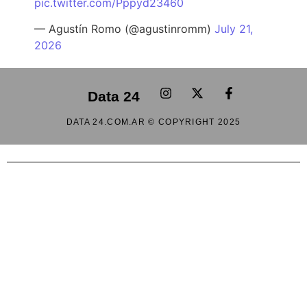
pic.twitter.com/Pppyd23460
— Agustín Romo (@agustinromm)
July 21,
2026
Data 24
DATA 24.COM.AR © COPYRIGHT 2025