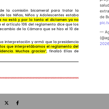
salu
 de la comisión bicameral para tratar la
extra
de las Niñas, Niños y Adolescentes estaba
de B
a no está y por lo tanto el dictamen ya no
pic.
e el artículo 106 del reglamento dice que los
ecambio de la Cámara que se hizo el 10 de
— Ag
(@ag
esa interpretación y armó que la presidencia
202
 los que interpretábamos el reglamento del
idencia. Muchas gracias”
, finalizó Elías de