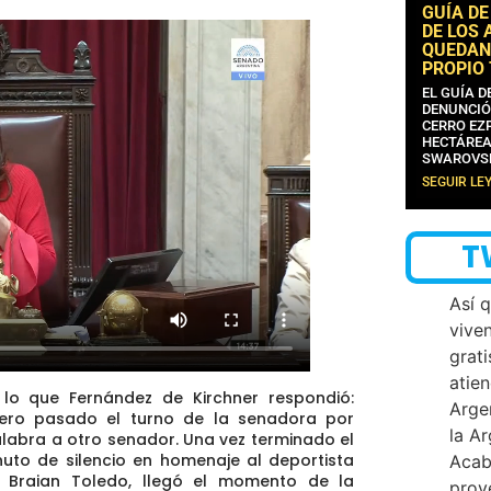
GUÍA DE
DE LOS 
QUEDAN
PROPIO
EL GUÍA 
DENUNCIÓ
CERRO EZP
HECTÁREA
SWAROVS
SEGUIR LE
T
Así 
vive
grati
atien
 lo que Fernández de Kirchner respondió:
Arge
ro pasado el turno de la senadora por
la A
palabra a otro senador. Una vez terminado el
nuto de silencio en homenaje al deportista
Acab
, Braian Toledo, llegó el momento de la
proy