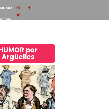
Mundo
acional
HUMOR por
Argüelles​