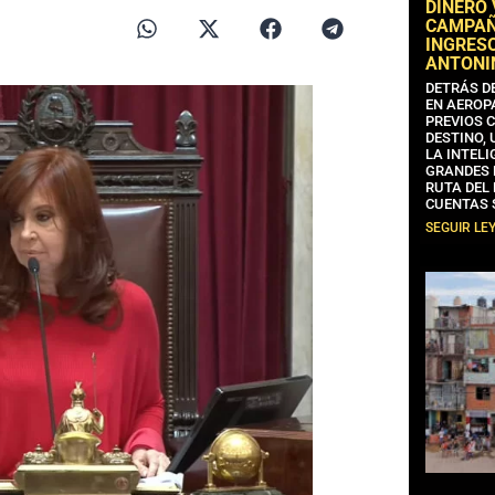
DINERO
CAMPAÑA
INGRESO
ANTONI
DETRÁS D
EN AEROP
PREVIOS 
DESTINO,
LA INTELI
GRANDES 
RUTA DEL
CUENTAS 
SEGUIR LE