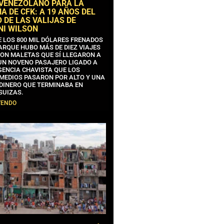
 VENEZOLANO PARA LA
 DE CFK: A 19 AÑOS DEL
 DE LAS VALIJAS DE
NI WILSON
E LOS 800 MIL DÓLARES FRENADOS
ARQUE HUBO MÁS DE DIEZ VIAJES
CON MALETAS QUE SÍ LLEGARON A
 UN NOVENO PASAJERO LIGADO A
GENCIA CHAVISTA QUE LOS
MEDIOS PASARON POR ALTO Y UNA
 DINERO QUE TERMINABA EN
SUIZAS.
YENDO