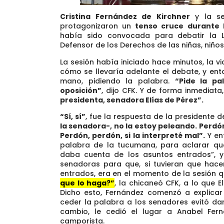
Cristina Fernández de Kirchner
y la s
protagonizaron un
tenso cruce durante l
había sido convocada para debatir la 
Defensor de los Derechos de las niñas, niño
La sesión había iniciado hace minutos, la vi
cómo se llevaría adelante el debate, y en
mano, pidiendo la palabra.
“Pide la p
oposición”
, dijo CFK. Y de forma inmediata,
presidenta, senadora Elías de Pérez”.
“Sí, sí”
, fue la respuesta de la presidente 
la senadora-, no la estoy peleando. Perd
Perdón, perdón, si la interpreté mal”.
Y en
palabra de la tucumana, para aclarar que
daba cuenta de los asuntos entrados”, y
senadoras para que, si tuvieran que hace
entrados, era en el momento de la sesión 
que lo haga?”
, la chicaneó CFK, a lo que E
Dicho esto, Fernández comenzó a explicar
ceder la palabra a los senadores evitó da
cambio, le cedió el lugar a Anabel Fer
camporista.