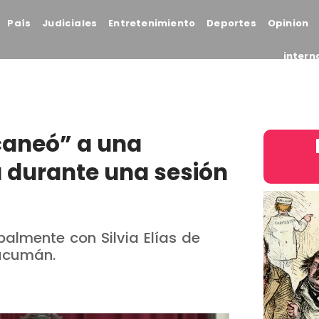
País
Judiciales
Entretenimiento
Deportes
Opinion
intern
caneó” a una
durante una sesión
balmente con Silvia Elías de
Tucumán.