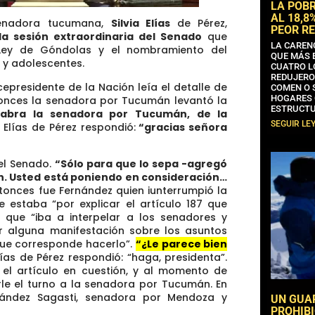
LA POB
AL 18,8
enadora tucumana,
Silvia Elías
de Pérez,
PEOR RE
a sesión extraordinaria del Senado
que
LA CAREN
Ley de Góndolas y el nombramiento del
QUE MÁS 
s y adolescentes.
CUATRO L
REDUJERO
cepresidente de la Nación leía el detalle de
COMEN O 
HOGARES 
tonces la senadora por Tucumán levantó la
ESTRUCTU
alabra la senadora por Tucumán, de la
SEGUIR LE
 Elías de Pérez respondió:
“gracias señora
del Senado.
“Sólo para que lo sepa -agregó
ón. Usted está poniendo en consideración…
tonces fue Fernández quien iunterrumpió la
 estaba “por explicar el artículo 187 que
 que “iba a interpelar a los senadores y
r alguna manifestación sobre los asuntos
que corresponde hacerlo”.
“¿Le parece bien
lías de Pérez respondió: “haga, presidenta”.
 el artículo en cuestión, y al momento de
rle el turno a la senadora por Tucumán. En
nández Sagasti, senadora por Mendoza y
UN GUA
PROHIBI