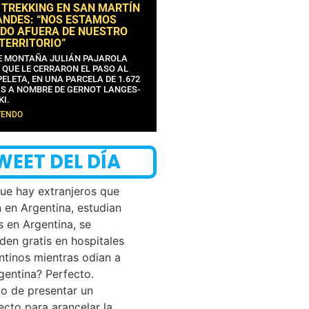
 TREKKING EN SAN MARTÍN
ANDES: “NOS ESTAMOS
DO AFUERA DE NUESTRO
 TERRITORIO”
DE MONTAÑA JULIÁN PAJAROLA
 QUE LE CERRARON EL PASO AL
ELETA, EN UNA PARCELA DE 1.672
S A NOMBRE DE GERNOT LANGES-
KI.
YENDO
WEET DEL DÍA
que hay extranjeros que
n en Argentina, estudian
s en Argentina, se
den gratis en hospitales
ntinos mientras odian a
rgentina? Perfecto.
o de presentar un
ecto para arancelar la