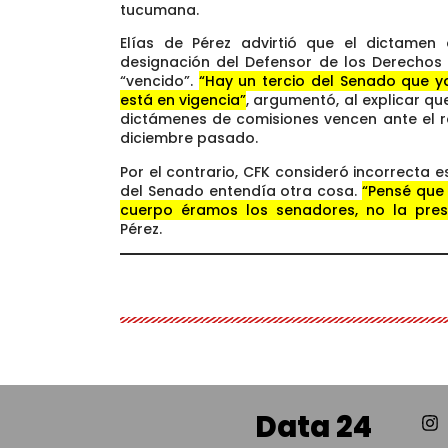
tucumana.
Elías de Pérez advirtió que el dictamen
designación del Defensor de los Derechos 
“vencido”.
“Hay un tercio del Senado que y
está en vigencia”
, argumentó, al explicar qu
dictámenes de comisiones vencen ante el r
diciembre pasado.
Por el contrario, CFK consideró incorrecta 
del Senado entendía otra cosa.
“Pensé que
cuerpo éramos los senadores, no la pres
Pérez.
Data 24