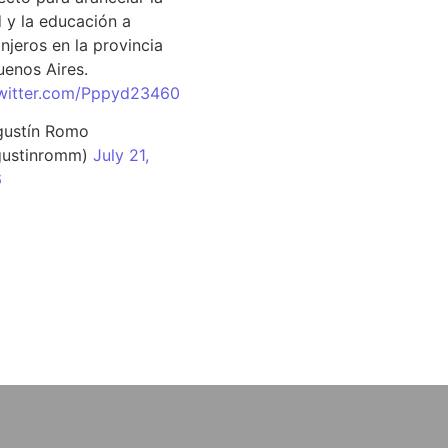
d y la educación a
njeros en la provincia
uenos Aires.
twitter.com/Pppyd23460
ustín Romo
ustinromm)
July 21,
6