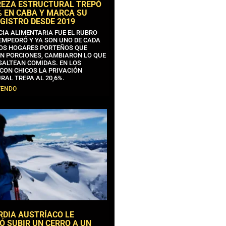
REZA ESTRUCTURAL TREPÓ
% EN CABA Y MARCA SU
GISTRO DESDE 2019
CIA ALIMENTARIA FUE EL RUBRO
EMPEORÓ Y YA SON UNO DE CADA
OS HOGARES PORTEÑOS QUE
N PORCIONES, CAMBIARON LO QUE
SALTEAN COMIDAS. EN LOS
CON CHICOS LA PRIVACIÓN
RAL TREPA AL 20,6%.
YENDO
RDIA AUSTRÍACO LE
Ó SUBIR UN CERRO A UN