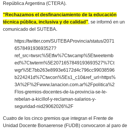
República Argentina (CTERA).
“Rechazamos el desfinanciamiento de la educación
técnica pública, inclusiva y de calidad”
, se informó en un
comunicado del SUTEBA.
https://twitter.com/SUTEBAProvincia/status/2071
657849193693527?
ref_src=twsrc%5Etfw%7Ctwcamp%5Etweetemb
ed%7Ctwterm%5E2071657849193693527%7Ct
wgr%5E7bb263e8993e6172d4c796cc99038596
b224241d%7Ctwcon%5Es1_c10&ref_url=https%
3A%2F%2Fwww.lanacion.com.ar%2Fpolitica%2
Flos-gremios-docentes-de-la-provincia-se-le-
rebelan-a-kicillof-y-reclaman-salarios-y-
seguridad-nid29062026%2F
Cuatro de los cinco gremios que integran el Frente de
Unidad Docente Bonaerense (FUDB) convocaron al paro de