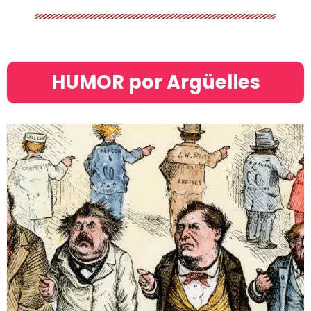
HUMOR por Argüelles​