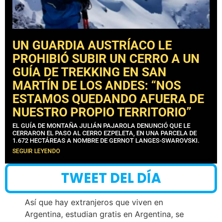
UN GUARDIA AUSTRÍACO LE
PROHIBIÓ SUBIR UN CERRO A UN
GUÍA DE TREKKING EN SAN
MARTÍN DE LOS ANDES: “NOS
ESTAMOS QUEDANDO AFUERA DE
NUESTRO PROPIO TERRITORIO”
EL GUÍA DE MONTAÑA JULIÁN PAJAROLA DENUNCIÓ QUE LE
CERRARON EL PASO AL CERRO EZPELETA, EN UNA PARCELA DE
1.672 HECTÁREAS A NOMBRE DE GERNOT LANGES-SWAROVSKI.
SEGUIR LEYENDO
TWEET DEL DÍA
Así que hay extranjeros que viven en
Argentina, estudian gratis en Argentina, se