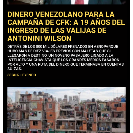
DINERO VENEZOLANO PARA LA
CAMPAÑA DE CFK: A 19 AÑOS DEL
INGRESO DE LAS VALIJAS DE
ANTONINI WILSON
DETRÁS DE LOS 800 MIL DÓLARES FRENADOS EN AEROPARQUE
HUBO MÁS DE DIEZ VIAJES PREVIOS CON MALETAS QUE SÍ
LLEGARON A DESTINO, UN NOVENO PASAJERO LIGADO A LA
INTELIGENCIA CHAVISTA QUE LOS GRANDES MEDIOS PASARON
POR ALTO Y UNA RUTA DEL DINERO QUE TERMINABA EN CUENTAS
SUIZAS.
SEGUIR LEYENDO