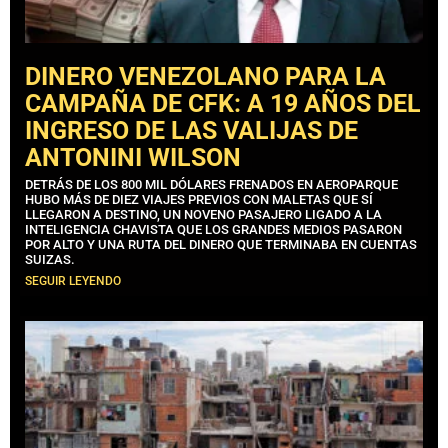
DINERO VENEZOLANO PARA LA
CAMPAÑA DE CFK: A 19 AÑOS DEL
INGRESO DE LAS VALIJAS DE
ANTONINI WILSON
DETRÁS DE LOS 800 MIL DÓLARES FRENADOS EN AEROPARQUE
HUBO MÁS DE DIEZ VIAJES PREVIOS CON MALETAS QUE SÍ
LLEGARON A DESTINO, UN NOVENO PASAJERO LIGADO A LA
INTELIGENCIA CHAVISTA QUE LOS GRANDES MEDIOS PASARON
POR ALTO Y UNA RUTA DEL DINERO QUE TERMINABA EN CUENTAS
SUIZAS.
SEGUIR LEYENDO