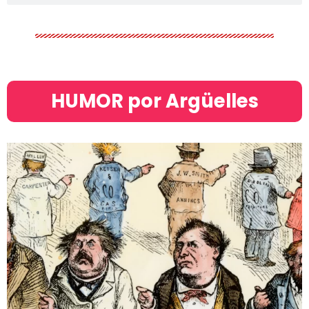
HUMOR por Argüelles​