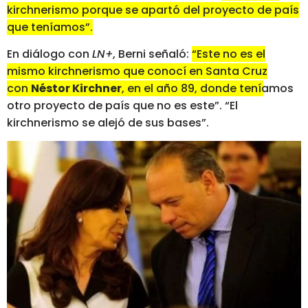
kirchnerismo porque se apartó del proyecto de país
que teníamos”.
En diálogo con
LN+
, Berni señaló:
“Este no es el
mismo kirchnerismo que conocí en Santa Cruz
con
Néstor Kirchner
, en el año 89, donde teníamos
otro proyecto de país que no es este”. “El
kirchnerismo se alejó de sus bases”
.