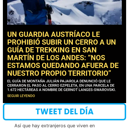
UN GUARDIA AUSTRÍACO LE
PROHIBIÓ SUBIR UN CERRO A UN
GUÍA DE TREKKING EN SAN
MARTÍN DE LOS ANDES: “NOS
ESTAMOS QUEDANDO AFUERA DE
NUESTRO PROPIO TERRITORIO”
EL GUÍA DE MONTAÑA JULIÁN PAJAROLA DENUNCIÓ QUE LE
CERRARON EL PASO AL CERRO EZPELETA, EN UNA PARCELA DE
1.672 HECTÁREAS A NOMBRE DE GERNOT LANGES-SWAROVSKI.
SEGUIR LEYENDO
TWEET DEL DÍA
Así que hay extranjeros que viven en