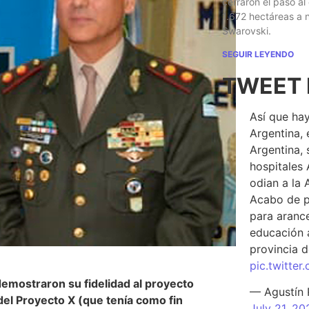
cerraron el paso al
1.672 hectáreas a
Swarovski.
SEGUIR LEYENDO
TWEET 
Así que hay
Argentina, 
Argentina, 
hospitales 
odian a la 
Acabo de p
para arance
educación a
provincia d
pic.twitte
 demostraron su fidelidad al proyecto
— Agustín
 del Proyecto X (que tenía como fin
July 21, 20