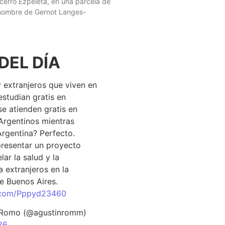
 cerro Ezpeleta, en una parcela de
 nombre de Gernot Langes-
DEL DÍA
 extranjeros que viven en
estudian gratis en
se atienden gratis en
Argentinos mientras
Argentina? Perfecto.
resentar un proyecto
lar la salud y la
 extranjeros en la
e Buenos Aires.
r.com/Pppyd23460
 Romo (@agustinromm)
26