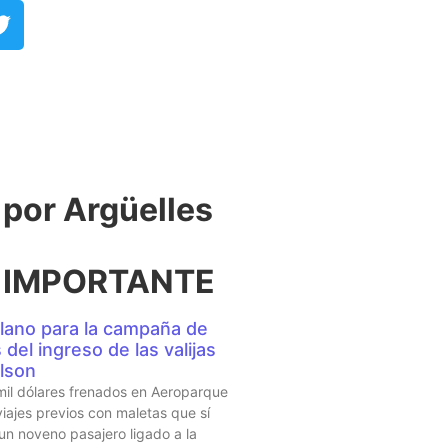
or Argüelles​
 IMPORTANTE
lano para la campaña de
del ingreso de las valijas
lson
mil dólares frenados en Aeroparque
iajes previos con maletas que sí
 un noveno pasajero ligado a la