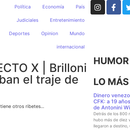
Política
Economía
País
Judiciales
Entretenimiento
Deportes
Opinion
Mundo
internacional
HUMOR p
TO X | Brilloni
ban el traje de
LO MÁS
Dinero venezo
CFK: a 19 años 
iene otros ribetes...
de Antonini Wi
Detrás de los 800 
hubo más de diez v
llegaron a destino,