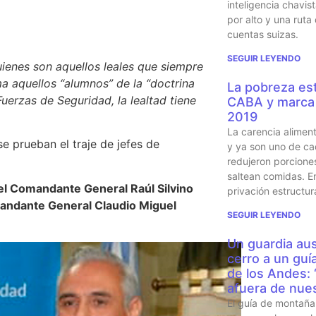
inteligencia chavi
por alto y una ruta
cuentas suizas.
SEGUIR LEYENDO
uienes son aquellos leales que siempre
a aquellos “alumnos” de la “doctrina
La pobreza est
erzas de Seguridad, la lealtad tiene
CABA y marca 
2019
La carencia alimen
y ya son uno de ca
redujeron porcione
saltean comidas. En
 el Comandante General Raúl Silvino
privación estructur
mandante General Claudio Miguel
SEGUIR LEYENDO
Un guardia aus
cerro a un guí
de los Andes:
afuera de nues
El guía de montaña 