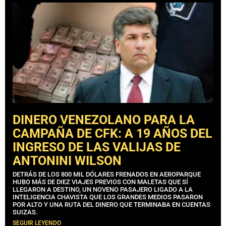
DINERO VENEZOLANO PARA LA
CAMPAÑA DE CFK: A 19 AÑOS DEL
INGRESO DE LAS VALIJAS DE
ANTONINI WILSON
DETRÁS DE LOS 800 MIL DÓLARES FRENADOS EN AEROPARQUE
HUBO MÁS DE DIEZ VIAJES PREVIOS CON MALETAS QUE SÍ
LLEGARON A DESTINO, UN NOVENO PASAJERO LIGADO A LA
INTELIGENCIA CHAVISTA QUE LOS GRANDES MEDIOS PASARON
POR ALTO Y UNA RUTA DEL DINERO QUE TERMINABA EN CUENTAS
SUIZAS.
SEGUIR LEYENDO