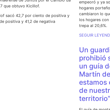
onaerense de Juntos por el Cambio da
empeoró y ya so
7 que obtuvo Kicillof.
hogares porteño
cambiaron lo qu
llof sacó 42,7 por ciento de positiva y
los hogares con 
 de positiva y 41,2 de negativa
trepa al 20,6%.
SEGUIR LEYEN
Un guardi
prohibió 
un guía d
Martín de
estamos 
de nuestr
territorio
El guía de monta