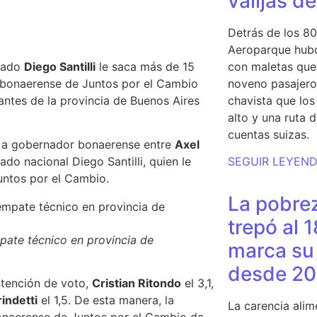
valijas d
Detrás de los 80
Aeroparque hubo
utado
Diego Santilli
le
saca más de 15
con maletas que 
 bonaerense de Juntos por el Cambio
noveno pasajero 
antes de la provincia de Buenos Aires
chavista que lo
alto y una ruta 
cuentas suizas.
s a gobernador bonaerense
entre
Axel
ado nacional Diego Santilli, quien le
SEGUIR LEYEN
untos por el Cambio.
La pobrez
trepó al 
pate técnico en provincia de
marca su 
desde 20
intención de voto,
Cristian Ritondo
el 3,1,
indetti
el 1,5. De esta manera,
la
La carencia alim