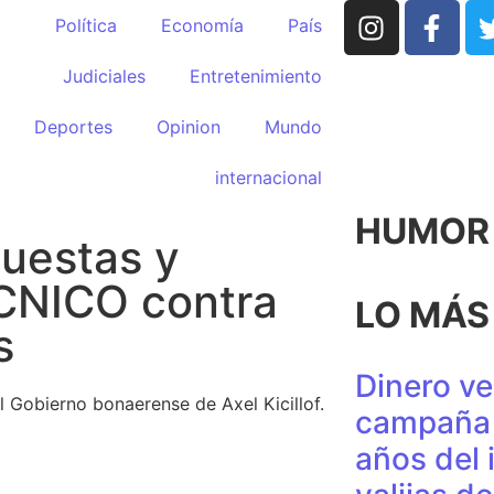
Política
Economía
País
Judiciales
Entretenimiento
Deportes
Opinion
Mundo
internacional
HUMOR p
cuestas y
CNICO contra
LO MÁS
s
Dinero ve
 Gobierno bonaerense de Axel Kicillof.
campaña 
años del 