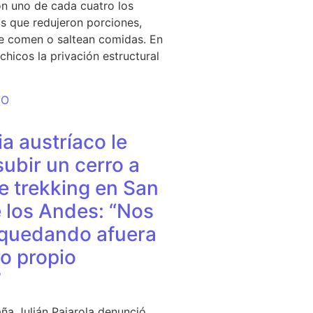
n uno de cada cuatro los
s que redujeron porciones,
e comen o saltean comidas. En
chicos la privación estructural
DO
a austríaco le
subir un cerro a
e trekking en San
 los Andes: “Nos
quedando afuera
o propio
”
ña Julián Pajarola denunció