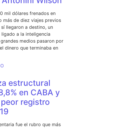
e Antonini Wilson
0 mil dólares frenados en
 más de diez viajes previos
sí llegaron a destino, un
ligado a la inteligencia
s grandes medios pasaron por
del dinero que terminaba en
DO
a estructural
18,8% en CABA y
peor registro
19
entaria fue el rubro que más