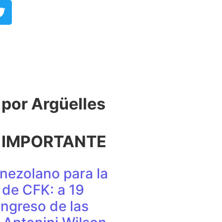
or Argüelles​
 IMPORTANTE
nezolano para la
de CFK: a 19
ingreso de las