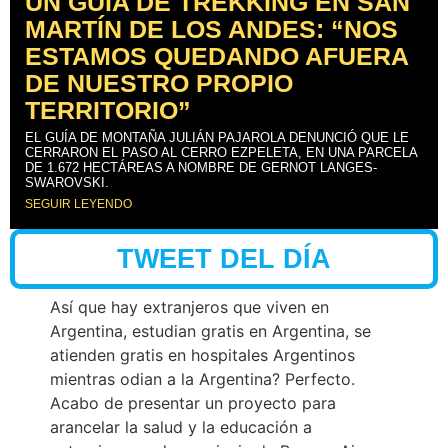
UN GUÍA DE TREKKING EN SAN
MARTÍN DE LOS ANDES: “NOS
ESTAMOS QUEDANDO AFUERA
DE NUESTRO PROPIO
TERRITORIO”
EL GUÍA DE MONTAÑA JULIÁN PAJAROLA DENUNCIÓ QUE LE
CERRARON EL PASO AL CERRO EZPELETA, EN UNA PARCELA
DE 1.672 HECTÁREAS A NOMBRE DE GERNOT LANGES-
SWAROVSKI.
SEGUIR LEYENDO
TWEET DEL DÍA
Así que hay extranjeros que viven en
Argentina, estudian gratis en Argentina, se
atienden gratis en hospitales Argentinos
mientras odian a la Argentina? Perfecto.
Acabo de presentar un proyecto para
arancelar la salud y la educación a