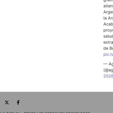
atien
Arge
la A
Acab
proy
salu
extra
de B
pic.
— Ag
(@ag
202