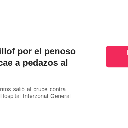
s
Judiciales
Entretenimiento
Deportes
Opinion
Mundo
inter
illof por el penoso
cae a pedazos al
tos salió al cruce contra
 Hospital Interzonal General