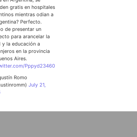
den gratis en hospitales
ntinos mientras odian a
rgentina? Perfecto.
o de presentar un
ecto para arancelar la
d y la educación a
njeros en la provincia
uenos Aires.
twitter.com/Pppyd23460
ustín Romo
ustinromm)
July 21,
6