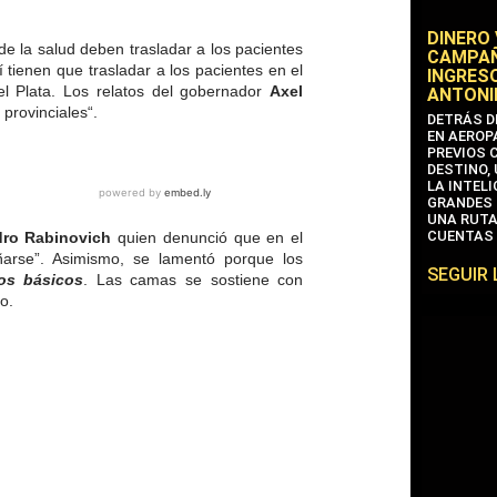
DINERO
e la salud deben trasladar a los pacientes
CAMPAÑ
í tienen que trasladar a los pacientes en el
INGRESO
el Plata.
Los relatos del gobernador
Axel
ANTONI
 provinciales
“.
DETRÁS D
EN AEROP
PREVIOS 
DESTINO,
LA INTEL
GRANDES 
UNA RUTA
CUENTAS 
dro Rabinovich
quien denunció que en el
ñarse”. Asimismo, se lamentó porque los
SEGUIR
os básicos
. Las camas se sostiene con
o.