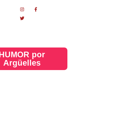
nacional
HUMOR por
Argüelles​