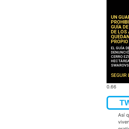
UN GUA
PROHIBI
GUÍA DE
DE LOS
QUEDAN
PROPIO
EL GUÍA 
DENUNCIÓ
CERRO EZP
HECTÁREA
SWAROVS
SEGUIR
T
Así 
vive
grati