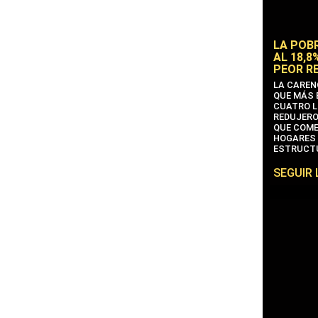
LA POB
AL 18,8
PEOR R
LA CAREN
QUE MÁS 
CUATRO L
REDUJERO
QUE COME
HOGARES 
ESTRUCTU
SEGUIR