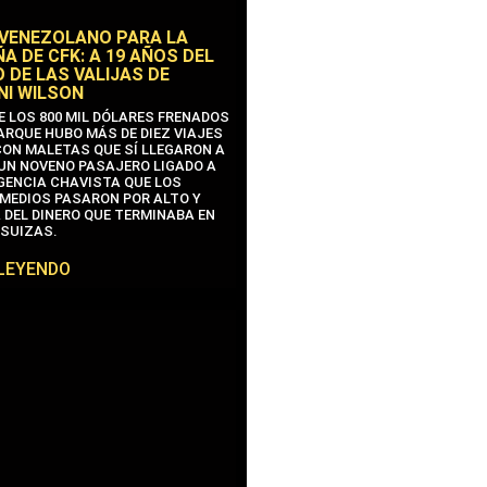
 VENEZOLANO PARA LA
A DE CFK: A 19 AÑOS DEL
 DE LAS VALIJAS DE
NI WILSON
E LOS 800 MIL DÓLARES FRENADOS
ARQUE HUBO MÁS DE DIEZ VIAJES
CON MALETAS QUE SÍ LLEGARON A
 UN NOVENO PASAJERO LIGADO A
IGENCIA CHAVISTA QUE LOS
MEDIOS PASARON POR ALTO Y
 DEL DINERO QUE TERMINABA EN
SUIZAS.
 LEYENDO