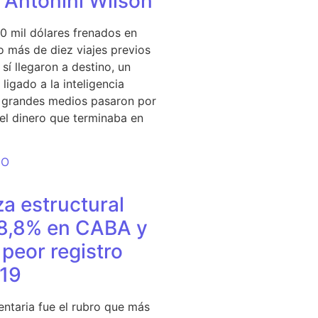
e Antonini Wilson
0 mil dólares frenados en
 más de diez viajes previos
sí llegaron a destino, un
ligado a la inteligencia
s grandes medios pasaron por
del dinero que terminaba en
DO
a estructural
18,8% en CABA y
peor registro
19
entaria fue el rubro que más