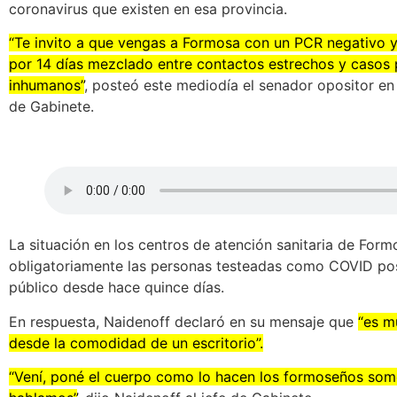
coronavirus que existen en esa provincia.
“Te invito a que vengas a Formosa con un PCR negativo y
por 14 días mezclado entre contactos estrechos y casos p
inhumanos”
, posteó este mediodía el senador opositor en 
de Gabinete.
La situación en los centros de atención sanitaria de Form
obligatoriamente las personas testeadas como COVID posi
público desde hace quince días.
En respuesta, Naidenoff declaró en su mensaje que
“es m
desde la comodidad de un escritorio”.
“Vení, poné el cuerpo como lo hacen los formoseños some