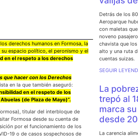
valijas d
Detrás de los 80
Aeroparque hubo
con maletas que 
noveno pasajero 
a los derechos humanos en Formosa, la
chavista que lo
 su espacio político, el peronismo y el
alto y una ruta 
ad en el respeto a los derechos
cuentas suizas.
SEGUIR LEYEN
os que hacer con los Derechos
ista en la que también aseguró:
La pobrez
sibilidad en el respeto de los
trepó al 
Abuelas (de Plaza de Mayo)”.
marca su 
rmosa), titular del interbloque de
desde 20
visitar Formosa desde su cuenta de
sición por el funcionamiento de los
La carencia alim
OVID-19 o de casos sospechosos de