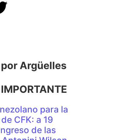
or Argüelles​
 IMPORTANTE
nezolano para la
de CFK: a 19
ingreso de las