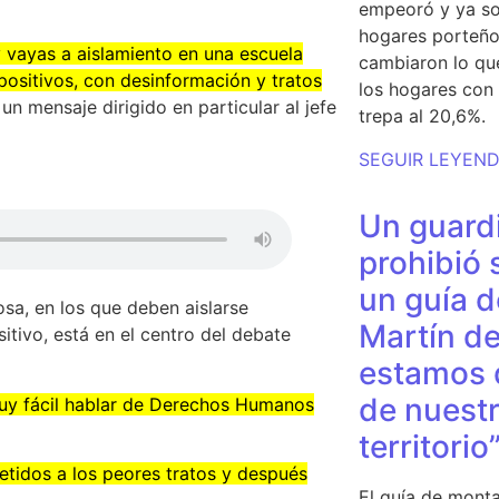
empeoró y ya so
hogares porteño
 vayas a aislamiento en una escuela
cambiaron lo qu
ositivos, con desinformación y tratos
los hogares con 
un mensaje dirigido en particular al jefe
trepa al 20,6%.
SEGUIR LEYEN
Un guardi
prohibió 
un guía d
osa, en los que deben aislarse
Martín de
tivo, está en el centro del debate
estamos 
de nuestr
uy fácil hablar de Derechos Humanos
territorio
tidos a los peores tratos y después
El guía de monta