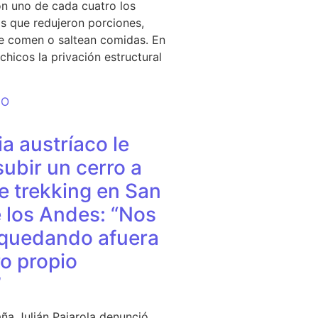
n uno de cada cuatro los
s que redujeron porciones,
e comen o saltean comidas. En
chicos la privación estructural
DO
a austríaco le
subir un cerro a
e trekking en San
 los Andes: “Nos
quedando afuera
o propio
”
ña Julián Pajarola denunció