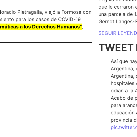
que le cerraron 
racio Pietragalla, viajó a Formosa con
una parcela de 
lamiento para los casos de COVID-19
Gernot Langes-
temáticas a los Derechos Humanos”
,
SEGUIR LEYEN
TWEET 
Así que hay
Argentina, 
Argentina, 
hospitales 
odian a la 
Acabo de p
para arance
educación a
provincia d
pic.twitte