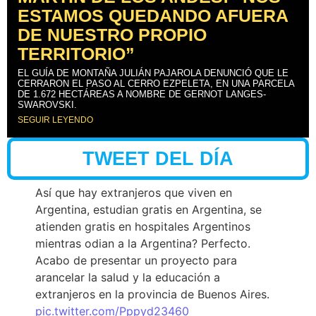
ESTAMOS QUEDANDO AFUERA
DE NUESTRO PROPIO
TERRITORIO”
EL GUÍA DE MONTAÑA JULIÁN PAJAROLA DENUNCIÓ QUE LE
CERRARON EL PASO AL CERRO EZPELETA, EN UNA PARCELA
DE 1.672 HECTÁREAS A NOMBRE DE GERNOT LANGES-
SWAROVSKI.
SEGUIR LEYENDO
TWEET DEL DÍA
Así que hay extranjeros que viven en
Argentina, estudian gratis en Argentina, se
atienden gratis en hospitales Argentinos
mientras odian a la Argentina? Perfecto.
Acabo de presentar un proyecto para
arancelar la salud y la educación a
extranjeros en la provincia de Buenos Aires.
pic.twitter.com/Pppyd23460