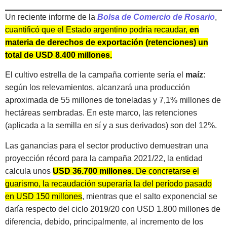
Un reciente informe de la
Bolsa de Comercio de Rosario
,
cuantificó que el Estado argentino podría recaudar,
en
materia de derechos de exportación (retenciones) un
total de USD 8.400 millones.
El cultivo estrella de la campaña corriente sería el
maíz
:
según los relevamientos, alcanzará una producción
aproximada de 55 millones de toneladas y 7,1% millones de
hectáreas sembradas. En este marco, las retenciones
(aplicada a la semilla en sí y a sus derivados) son del 12%.
Las ganancias para el sector productivo demuestran una
proyección récord para la campaña 2021/22, la entidad
calcula unos
USD 36.700 millones.
De concretarse el
guarismo, la recaudación superaría la del período pasado
en USD 150 millones
, mientras que el salto exponencial se
daría respecto del ciclo 2019/20 con USD 1.800 millones de
diferencia, debido, principalmente, al incremento de los