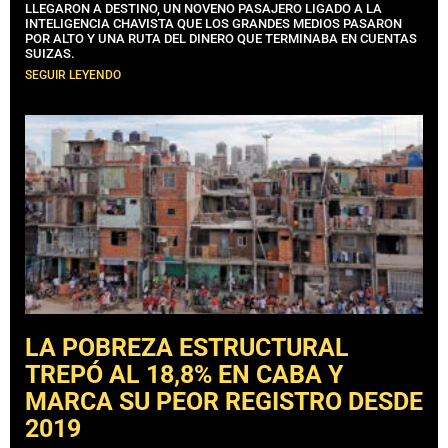
LLEGARON A DESTINO, UN NOVENO PASAJERO LIGADO A LA
INTELIGENCIA CHAVISTA QUE LOS GRANDES MEDIOS PASARON
POR ALTO Y UNA RUTA DEL DINERO QUE TERMINABA EN CUENTAS
SUIZAS.
SEGUIR LEYENDO
LA POBREZA ESTRUCTURAL
TREPÓ AL 18,8% EN CABA Y
MARCA SU PEOR REGISTRO DESDE
2019