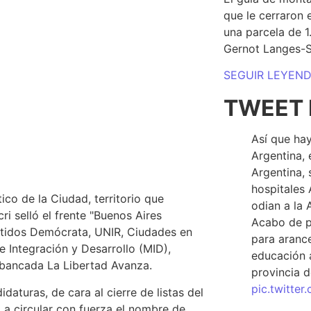
que le cerraron 
una parcela de 
Gernot Langes-
SEGUIR LEYEN
TWEET 
Así que hay
Argentina, 
Argentina, 
hospitales 
ico de la Ciudad, territorio que
odian a la 
i selló el frente "Buenos Aires
Acabo de p
artidos Demócrata, UNIR, Ciudades en
para arance
 Integración y Desarrollo (MID),
educación a
 bancada La Libertad Avanza.
provincia d
pic.twitte
aturas, de cara al cierre de listas del
a circular con fuerza el nombre de