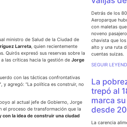
valijas d
Detrás de los 80
Aeroparque hubo
con maletas que 
noveno pasajero 
ual ministro de Salud de la Ciudad de
chavista que lo
ríguez Larreta
, quien recientemente
alto y una ruta 
s.
Quirós expresó sus reservas sobre la
cuentas suizas.
a las críticas hacia la gestión de
Jorge
SEGUIR LEYEN
cuerdo con las tácticas confrontativas
La pobrez
”
, y agregó: “La política es construir, no
trepó al 
marca su 
apoyo al actual jefe de Gobierno, Jorge
desde 20
n el proceso de transformación que la
 con la idea de construir una ciudad
La carencia alim