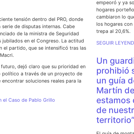
empeoró y ya so
hogares porteño
cambiaron lo qu
ciente tensión dentro del PRO, donde
los hogares con 
 serie de disputas internas. Cabe
trepa al 20,6%.
enciado de la ministra de Seguridad
os jubilados en el Congreso. La actitud
SEGUIR LEYEN
n el partido, que se intensificó tras las
 Macri.
Un guardi
futuro, dejó claro que su prioridad en
prohibió 
 político a través de un proyecto de
un guía d
e encontrar soluciones reales para la
Martín de
estamos 
n el Caso de Pablo Grillo
de nuestr
territorio
El guía de monta