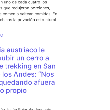
n uno de cada cuatro los
s que redujeron porciones,
e comen o saltean comidas. En
chicos la privación estructural
DO
a austríaco le
subir un cerro a
e trekking en San
 los Andes: “Nos
quedando afuera
o propio
”
ña Julián Pajarola denunció