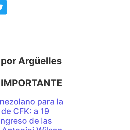
or Argüelles​
 IMPORTANTE
nezolano para la
de CFK: a 19
ingreso de las