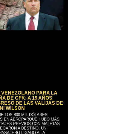
 VENEZOLANO PARA LA
A DE CFK: A 19 AÑOS
GRESO DE LAS VALIJAS DE
NI WILSON
E LOS 800 MIL DÓLARES
S EN AEROPARQUE HUBO MÁS
VIAJES PREVIOS CON MALETAS
LEGARON A DESTINO, UN
PASAJERO LIGADO A LA