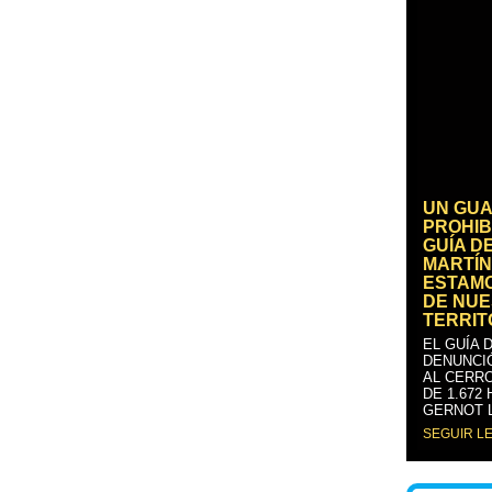
UN GUA
PROHIB
GUÍA D
MARTÍN
ESTAM
DE NUE
TERRIT
EL GUÍA 
DENUNCI
AL CERRO
DE 1.672
GERNOT 
SEGUIR L