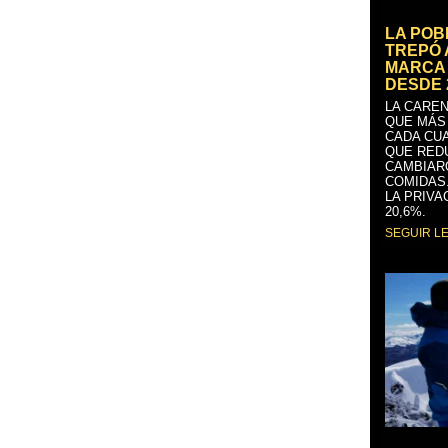
LA PO
TREPÓ 
MARCA 
DESDE 
LA CAREN
QUE MÁS
CADA CU
QUE RED
CAMBIAR
COMIDAS
LA PRIVA
20,6%.
SEGUIR L