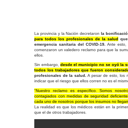
La provincia y la Nación decretaron
la bonificac
para todos los profesionales de la salud
que 
emergencia sanitaria del COVID-19.
Ante esto,
comenzaron un valedero reclamo para que la suma
ellos.
Sin embargo,
desde el municipio no se oyó la 
todos los trabajadores que fueron considerad
profesionales de la salud.
A pesar de esto, los m
indicar que el riesgo que ellos corren no es el mis
“Nuestro reclamo es específico. Somos nosot
contagiados con medidas de seguridad deficient
cada uno de nosotros porque los insumos no llegan
La realidad es que los médicos están en la primer
que el de otros trabajadores.