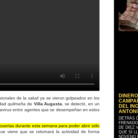
DINERO
sionales de la salud ya se vieron golpeados en los
CAMPAÑ
lidad quilmeña de
Villa Augusta
, se detectó, en un
DEL IN
navirus entre agentes que se desempeñan en estos
ANTONI
DETRÁS D
FRENADO
puertas durante esta semana para poder abrir sólo
DE DIEZ 
ue viene que se retomará la actividad de forma
QUE SÍ L
NOVENO 