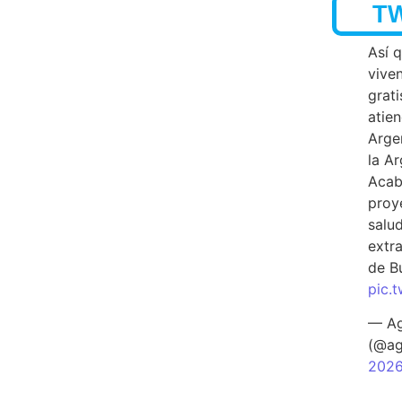
T
Así 
vive
grati
atien
Arge
la A
Acab
proy
salu
extra
de B
pic.
— Ag
(@ag
202