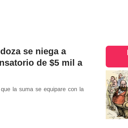
s
Judiciales
Entretenimiento
Deportes
Opinion
Mundo
inter
doza se niega a
satorio de $5 mil a
n que la suma se equipare con la