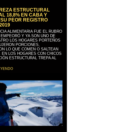
BREZA ESTRUCTURAL
AL 18,8% EN CABA Y
SU PEOR REGISTRO
2019
CIA ALIMENTARIA FUE EL RUBRO
 EMPEORÓ Y YA SON UNO DE
ATRO LOS HOGARES PORTEÑOS
UJERON PORCIONES,
ON LO QUE COMEN O SALTEAN
. EN LOS HOGARES CON CHICOS
CIÓN ESTRUCTURAL TREPA AL
EYENDO