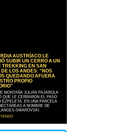
RDIA AUSTRÍACO LE
IÓ SUBIR UN CERRO A UN
E TREKKING EN SAN
 DE LOS ANDES: “NOS
OS QUEDANDO AFUERA
STRO PROPIO
ORIO”
DE MONTAÑA JULIÁN PAJAROLA
Ó QUE LE CERRARON EL PASO
 EZPELETA, EN UNA PARCELA
 HECTÁREAS A NOMBRE DE
LANGES-SWAROVSKI.
EYENDO