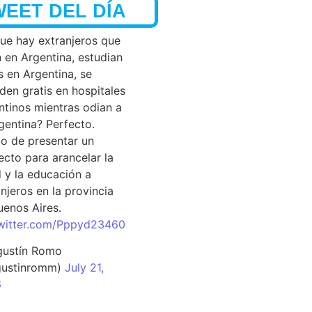
WEET DEL DÍA
que hay extranjeros que
n en Argentina, estudian
s en Argentina, se
den gratis en hospitales
ntinos mientras odian a
rgentina? Perfecto.
o de presentar un
ecto para arancelar la
d y la educación a
njeros en la provincia
uenos Aires.
twitter.com/Pppyd23460
ustín Romo
ustinromm)
July 21,
6