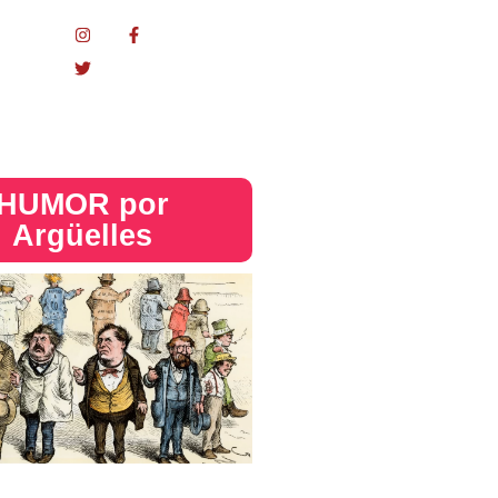
nacional
HUMOR por
Argüelles​