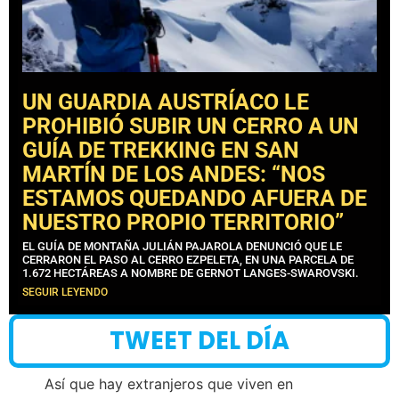
UN GUARDIA AUSTRÍACO LE
PROHIBIÓ SUBIR UN CERRO A UN
GUÍA DE TREKKING EN SAN
MARTÍN DE LOS ANDES: “NOS
ESTAMOS QUEDANDO AFUERA DE
NUESTRO PROPIO TERRITORIO”
EL GUÍA DE MONTAÑA JULIÁN PAJAROLA DENUNCIÓ QUE LE
CERRARON EL PASO AL CERRO EZPELETA, EN UNA PARCELA DE
1.672 HECTÁREAS A NOMBRE DE GERNOT LANGES-SWAROVSKI.
SEGUIR LEYENDO
TWEET DEL DÍA
Así que hay extranjeros que viven en