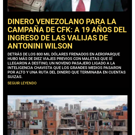
DINERO VENEZOLANO PARA LA
CAMPAÑA DE CFK: A 19 AÑOS DEL
INGRESO DE LAS VALIJAS DE
ANTONINI WILSON
DETRÁS DE LOS 800 MIL DÓLARES FRENADOS EN AEROPARQUE
HUBO MÁS DE DIEZ VIAJES PREVIOS CON MALETAS QUE SÍ
LLEGARON A DESTINO, UN NOVENO PASAJERO LIGADO A LA
INTELIGENCIA CHAVISTA QUE LOS GRANDES MEDIOS PASARON
POR ALTO Y UNA RUTA DEL DINERO QUE TERMINABA EN CUENTAS
SUIZAS.
SEGUIR LEYENDO