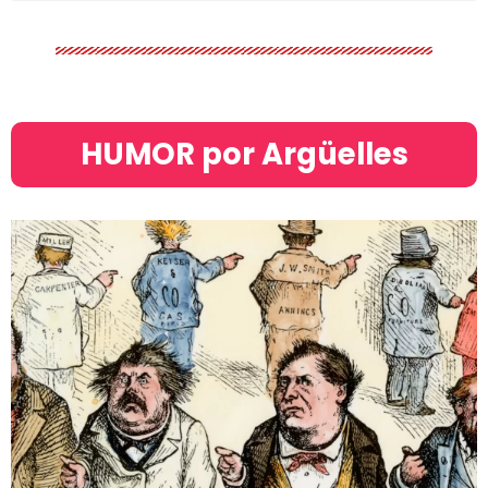
HUMOR por Argüelles​