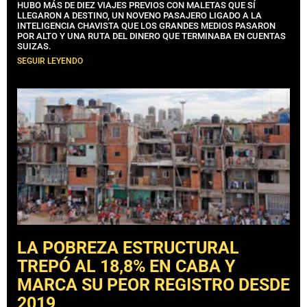
HUBO MÁS DE DIEZ VIAJES PREVIOS CON MALETAS QUE SÍ
LLEGARON A DESTINO, UN NOVENO PASAJERO LIGADO A LA
INTELIGENCIA CHAVISTA QUE LOS GRANDES MEDIOS PASARON
POR ALTO Y UNA RUTA DEL DINERO QUE TERMINABA EN CUENTAS
SUIZAS.
SEGUIR LEYENDO
LA POBREZA ESTRUCTURAL
TREPÓ AL 18,8% EN CABA Y
MARCA SU PEOR REGISTRO DESDE
2019