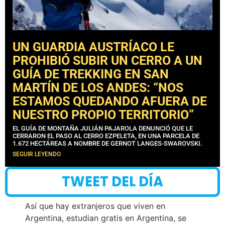
UN GUARDIA AUSTRÍACO LE
PROHIBIÓ SUBIR UN CERRO A UN
GUÍA DE TREKKING EN SAN
MARTÍN DE LOS ANDES: “NOS
ESTAMOS QUEDANDO AFUERA DE
NUESTRO PROPIO TERRITORIO”
EL GUÍA DE MONTAÑA JULIÁN PAJAROLA DENUNCIÓ QUE LE
CERRARON EL PASO AL CERRO EZPELETA, EN UNA PARCELA DE
1.672 HECTÁREAS A NOMBRE DE GERNOT LANGES-SWAROVSKI.
SEGUIR LEYENDO
TWEET DEL DÍA
Así que hay extranjeros que viven en
Argentina, estudian gratis en Argentina, se