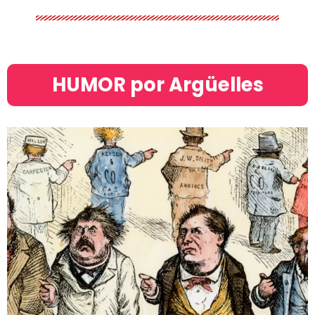
HUMOR por Argüelles​