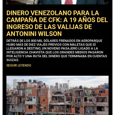
DINERO VENEZOLANO PARA LA
CAMPAÑA DE CFK: A 19 AÑOS DEL
INGRESO DE LAS VALIJAS DE
ANTONINI WILSON
DETRÁS DE LOS 800 MIL DÓLARES FRENADOS EN AEROPARQUE
HUBO MÁS DE DIEZ VIAJES PREVIOS CON MALETAS QUE SÍ
LLEGARON A DESTINO, UN NOVENO PASAJERO LIGADO A LA
INTELIGENCIA CHAVISTA QUE LOS GRANDES MEDIOS PASARON
POR ALTO Y UNA RUTA DEL DINERO QUE TERMINABA EN CUENTAS
SUIZAS.
SEGUIR LEYENDO