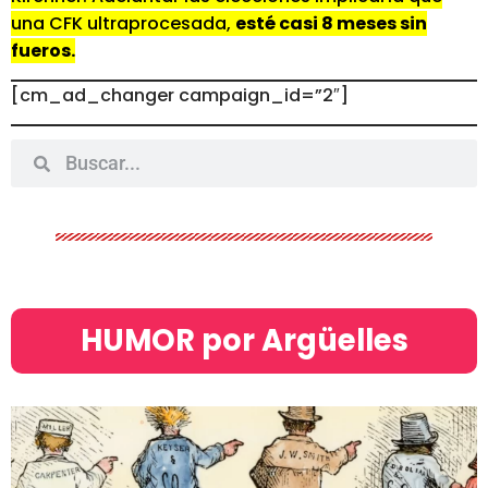
una CFK ultraprocesada,
esté casi 8 meses sin
fueros.
[cm_ad_changer campaign_id=”2″]
HUMOR por Argüelles​