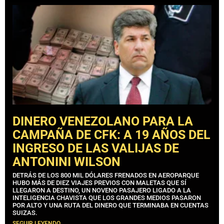
DINERO VENEZOLANO PARA LA
CAMPAÑA DE CFK: A 19 AÑOS DEL
INGRESO DE LAS VALIJAS DE
ANTONINI WILSON
DETRÁS DE LOS 800 MIL DÓLARES FRENADOS EN AEROPARQUE
HUBO MÁS DE DIEZ VIAJES PREVIOS CON MALETAS QUE SÍ
LLEGARON A DESTINO, UN NOVENO PASAJERO LIGADO A LA
INTELIGENCIA CHAVISTA QUE LOS GRANDES MEDIOS PASARON
POR ALTO Y UNA RUTA DEL DINERO QUE TERMINABA EN CUENTAS
SUIZAS.
SEGUIR LEYENDO