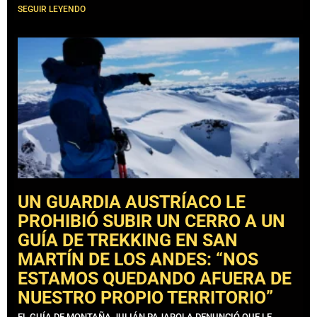
SEGUIR LEYENDO
UN GUARDIA AUSTRÍACO LE
PROHIBIÓ SUBIR UN CERRO A UN
GUÍA DE TREKKING EN SAN
MARTÍN DE LOS ANDES: “NOS
ESTAMOS QUEDANDO AFUERA DE
NUESTRO PROPIO TERRITORIO”
EL GUÍA DE MONTAÑA JULIÁN PAJAROLA DENUNCIÓ QUE LE