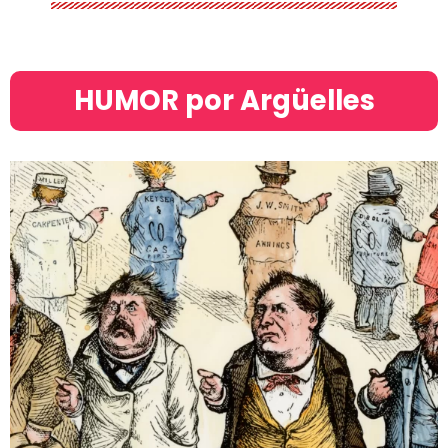
HUMOR por Argüelles​