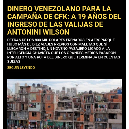
DINERO VENEZOLANO PARA LA
CAMPAÑA DE CFK: A 19 AÑOS DEL
INGRESO DE LAS VALIJAS DE
ANTONINI WILSON
DETRÁS DE LOS 800 MIL DÓLARES FRENADOS EN AEROPARQUE
HUBO MÁS DE DIEZ VIAJES PREVIOS CON MALETAS QUE SÍ
LLEGARON A DESTINO, UN NOVENO PASAJERO LIGADO A LA
INTELIGENCIA CHAVISTA QUE LOS GRANDES MEDIOS PASARON
POR ALTO Y UNA RUTA DEL DINERO QUE TERMINABA EN CUENTAS
SUIZAS.
SEGUIR LEYENDO