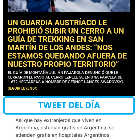
UN GUARDIA AUSTRÍACO LE
PROHIBIÓ SUBIR UN CERRO A UN
GUÍA DE TREKKING EN SAN
MARTÍN DE LOS ANDES: “NOS
ESTAMOS QUEDANDO AFUERA DE
NUESTRO PROPIO TERRITORIO”
EL GUÍA DE MONTAÑA JULIÁN PAJAROLA DENUNCIÓ QUE LE
CERRARON EL PASO AL CERRO EZPELETA, EN UNA PARCELA DE
1.672 HECTÁREAS A NOMBRE DE GERNOT LANGES-SWAROVSKI.
SEGUIR LEYENDO
TWEET DEL DÍA
Así que hay extranjeros que viven en
Argentina, estudian gratis en Argentina, se
atienden gratis en hospitales Argentinos