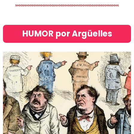
HUMOR por Argüelles​