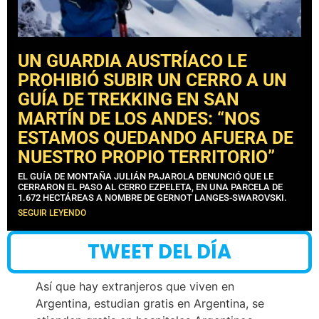
UN GUARDIA AUSTRÍACO LE
PROHIBIÓ SUBIR UN CERRO A UN
GUÍA DE TREKKING EN SAN
MARTÍN DE LOS ANDES: “NOS
ESTAMOS QUEDANDO AFUERA DE
NUESTRO PROPIO TERRITORIO”
EL GUÍA DE MONTAÑA JULIÁN PAJAROLA DENUNCIÓ QUE LE
CERRARON EL PASO AL CERRO EZPELETA, EN UNA PARCELA DE
1.672 HECTÁREAS A NOMBRE DE GERNOT LANGES-SWAROVSKI.
SEGUIR LEYENDO
TWEET DEL DÍA
Así que hay extranjeros que viven en
Argentina, estudian gratis en Argentina, se