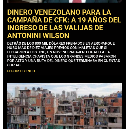
DINERO VENEZOLANO PARA LA
CAMPAÑA DE CFK: A 19 AÑOS DEL
INGRESO DE LAS VALIJAS DE
ANTONINI WILSON
DETRÁS DE LOS 800 MIL DÓLARES FRENADOS EN AEROPARQUE
HUBO MÁS DE DIEZ VIAJES PREVIOS CON MALETAS QUE SÍ
LLEGARON A DESTINO, UN NOVENO PASAJERO LIGADO A LA
INTELIGENCIA CHAVISTA QUE LOS GRANDES MEDIOS PASARON
POR ALTO Y UNA RUTA DEL DINERO QUE TERMINABA EN CUENTAS
SUIZAS.
SEGUIR LEYENDO