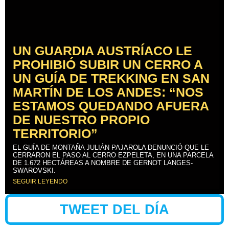
UN GUARDIA AUSTRÍACO LE
PROHIBIÓ SUBIR UN CERRO A
UN GUÍA DE TREKKING EN SAN
MARTÍN DE LOS ANDES: “NOS
ESTAMOS QUEDANDO AFUERA
DE NUESTRO PROPIO
TERRITORIO”
EL GUÍA DE MONTAÑA JULIÁN PAJAROLA DENUNCIÓ QUE LE
CERRARON EL PASO AL CERRO EZPELETA, EN UNA PARCELA
DE 1.672 HECTÁREAS A NOMBRE DE GERNOT LANGES-
SWAROVSKI.
SEGUIR LEYENDO
TWEET DEL DÍA