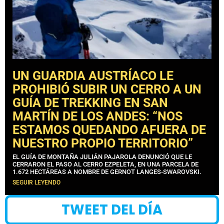
UN GUARDIA AUSTRÍACO LE
PROHIBIÓ SUBIR UN CERRO A UN
GUÍA DE TREKKING EN SAN
MARTÍN DE LOS ANDES: “NOS
ESTAMOS QUEDANDO AFUERA DE
NUESTRO PROPIO TERRITORIO”
EL GUÍA DE MONTAÑA JULIÁN PAJAROLA DENUNCIÓ QUE LE
CERRARON EL PASO AL CERRO EZPELETA, EN UNA PARCELA DE
1.672 HECTÁREAS A NOMBRE DE GERNOT LANGES-SWAROVSKI.
SEGUIR LEYENDO
TWEET DEL DÍA