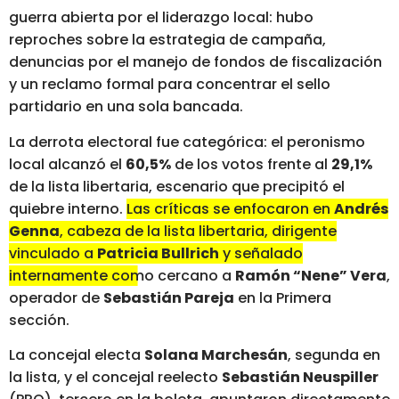
guerra abierta por el liderazgo local: hubo
reproches sobre la estrategia de campaña,
denuncias por el manejo de fondos de fiscalización
y un reclamo formal para concentrar el sello
partidario en una sola bancada.
La derrota electoral fue categórica: el peronismo
local alcanzó el
60,5%
de los votos frente al
29,1%
de la lista libertaria, escenario que precipitó el
quiebre interno.
Las críticas se enfocaron en
Andrés
Genna
, cabeza de la lista libertaria, dirigente
vinculado a
Patricia Bullrich
y señalado
internamente como cercano a
Ramón “Nene” Vera
,
operador de
Sebastián Pareja
en la Primera
sección.
La concejal electa
Solana Marchesán
, segunda en
la lista, y el concejal reelecto
Sebastián Neuspiller