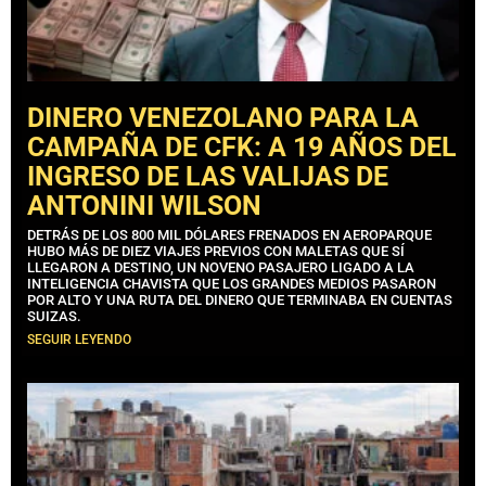
DINERO VENEZOLANO PARA LA
CAMPAÑA DE CFK: A 19 AÑOS DEL
INGRESO DE LAS VALIJAS DE
ANTONINI WILSON
DETRÁS DE LOS 800 MIL DÓLARES FRENADOS EN AEROPARQUE
HUBO MÁS DE DIEZ VIAJES PREVIOS CON MALETAS QUE SÍ
LLEGARON A DESTINO, UN NOVENO PASAJERO LIGADO A LA
INTELIGENCIA CHAVISTA QUE LOS GRANDES MEDIOS PASARON
POR ALTO Y UNA RUTA DEL DINERO QUE TERMINABA EN CUENTAS
SUIZAS.
SEGUIR LEYENDO