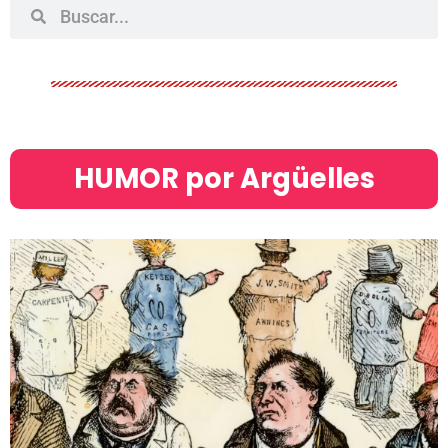
HUMOR por Argüelles​