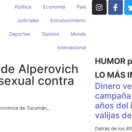
Política
Economía
País
Judiciales
Entretenimiento
Deportes
Opinion
Mundo
internacional
HUMOR po
 de Alperovich
LO MÁS 
sexual contra
Dinero ve
campaña 
años del 
provincia de Tucumán...
valijas d
Detrás de los 80