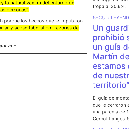
 y la naturalización del entorno de
trepa al 20,6%.
ras personas”.
SEGUIR LEYEN
ch porque los hechos que le imputaron
Un guardi
iliar y acoso laboral por razones de
prohibió 
un guía d
com.ar –
Martín de
estamos 
de nuestr
territorio
El guía de monta
que le cerraron 
una parcela de 
Gernot Langes-