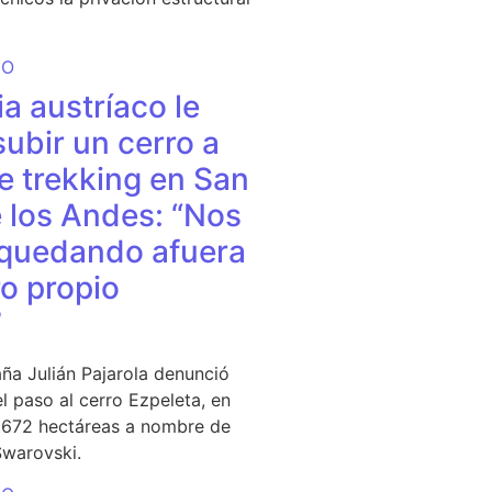
DO
a austríaco le
subir un cerro a
e trekking en San
 los Andes: “Nos
quedando afuera
o propio
”
ña Julián Pajarola denunció
el paso al cerro Ezpeleta, en
1.672 hectáreas a nombre de
Swarovski.