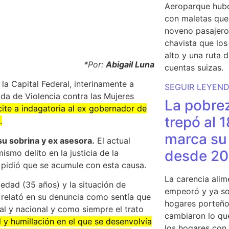
Aeroparque hubo
con maletas que 
noveno pasajero 
chavista que lo
alto y una ruta 
*Por:
Abigail Luna
cuentas suizas.
 la Capital Federal, interinamente a
SEGUIR LEYEN
ada de Violencia contra las Mujeres
La pobrez
cite a indagatoria al ex gobernador de
trepó al 
.
marca su 
u sobrina y ex asesora.
El actual
desde 20
smo delito en la justicia de la
l pidió que se acumule con esta causa.
La carencia alim
 edad (35 años) y la situación de
empeoró y ya so
n relató en su denuncia como sentía que
hogares porteño
l y nacional y como siempre el trato
cambiaron lo qu
 y humillación en el que se desenvolvía
los hogares con 