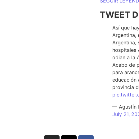
SEGUIR LEYEN
TWEET D
Así que hay
Argentina, 
Argentina, 
hospitales 
odian a la 
Acabo de p
para arance
educación a
provincia d
pic.twitte
— Agustín
July 21, 20