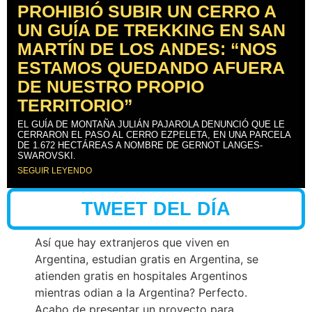
PROHIBIÓ SUBIR UN CERRO A
UN GUÍA DE TREKKING EN SAN
MARTÍN DE LOS ANDES: “NOS
ESTAMOS QUEDANDO AFUERA
DE NUESTRO PROPIO
TERRITORIO”
EL GUÍA DE MONTAÑA JULIÁN PAJAROLA DENUNCIÓ QUE LE
CERRARON EL PASO AL CERRO EZPELETA, EN UNA PARCELA
DE 1.672 HECTÁREAS A NOMBRE DE GERNOT LANGES-
SWAROVSKI.
SEGUIR LEYENDO
TWEET DEL DÍA
Así que hay extranjeros que viven en
Argentina, estudian gratis en Argentina, se
atienden gratis en hospitales Argentinos
mientras odian a la Argentina? Perfecto.
Acabo de presentar un proyecto para