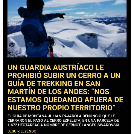
UN GUARDIA AUSTRÍACO LE
PROHIBIÓ SUBIR UN CERRO A UN
GUÍA DE TREKKING EN SAN
MARTÍN DE LOS ANDES: “NOS
ESTAMOS QUEDANDO AFUERA DE
NUESTRO PROPIO TERRITORIO”
EL GUÍA DE MONTAÑA JULIÁN PAJAROLA DENUNCIÓ QUE LE
CERRARON EL PASO AL CERRO EZPELETA, EN UNA PARCELA DE
1.672 HECTÁREAS A NOMBRE DE GERNOT LANGES-SWAROVSKI.
SEGUIR LEYENDO