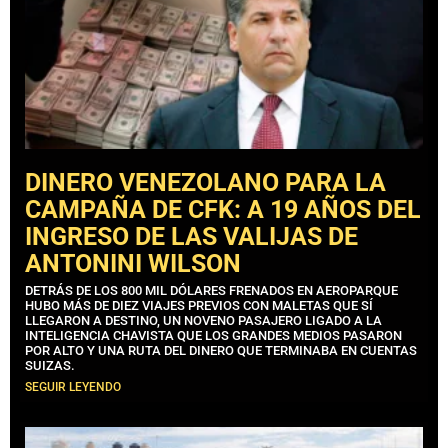
DINERO VENEZOLANO PARA LA
CAMPAÑA DE CFK: A 19 AÑOS DEL
INGRESO DE LAS VALIJAS DE
ANTONINI WILSON
DETRÁS DE LOS 800 MIL DÓLARES FRENADOS EN AEROPARQUE
HUBO MÁS DE DIEZ VIAJES PREVIOS CON MALETAS QUE SÍ
LLEGARON A DESTINO, UN NOVENO PASAJERO LIGADO A LA
INTELIGENCIA CHAVISTA QUE LOS GRANDES MEDIOS PASARON
POR ALTO Y UNA RUTA DEL DINERO QUE TERMINABA EN CUENTAS
SUIZAS.
SEGUIR LEYENDO