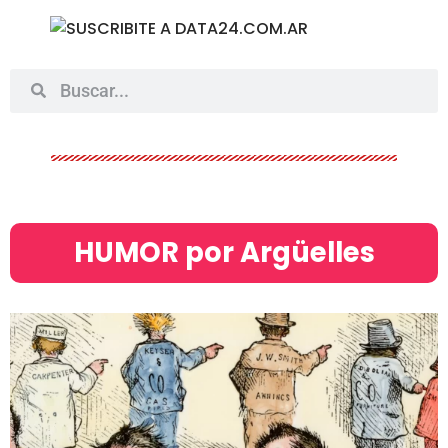
HUMOR por Argüelles​