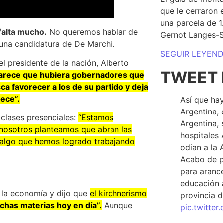
que le cerraron 
una parcela de 
falta mucho.
No queremos hablar de
Gernot Langes-
a una candidatura de De Marchi.
SEGUIR LEYEN
 el presidente de la nación, Alberto
TWEET 
arece que hubiera gobernadores que
sca favorecer a los de su partido y deja
ece”.
Así que hay
Argentina, 
clases presenciales:
“Estamos
Argentina, 
 nosotros planteamos que abran las
hospitales 
algo que hemos logrado trabajando
odian a la 
Acabo de p
para arance
educación a
a la economía y dijo que
el kirchnerismo
provincia d
chas materias hoy en día”.
Aunque
pic.twitte