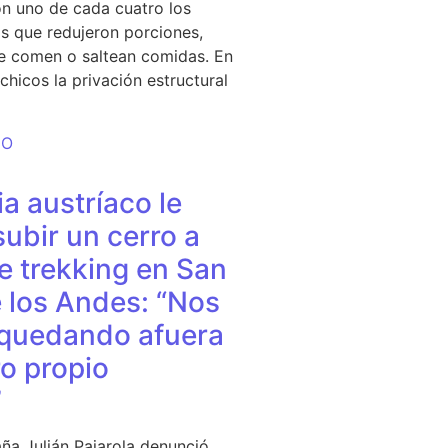
n uno de cada cuatro los
s que redujeron porciones,
e comen o saltean comidas. En
chicos la privación estructural
DO
a austríaco le
subir un cerro a
e trekking en San
 los Andes: “Nos
quedando afuera
o propio
”
ña Julián Pajarola denunció