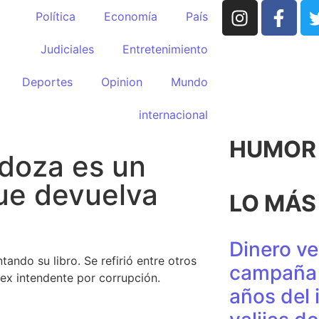
Política
Economía
País
Judiciales
Entretenimiento
Deportes
Opinion
Mundo
internacional
HUMOR p
ndoza es un
que devuelva
LO MÁS
Dinero ve
ando su libro. Se refirió entre otros
campaña 
l ex intendente por corrupción.
años del 