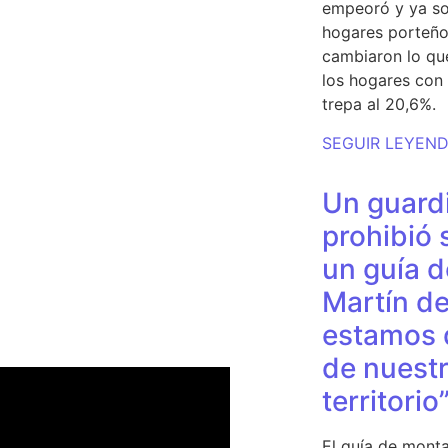
empeoró y ya so
hogares porteño
cambiaron lo qu
los hogares con 
trepa al 20,6%.
SEGUIR LEYEN
Un guardi
prohibió 
un guía d
Martín de
estamos 
de nuestr
territorio
El guía de monta