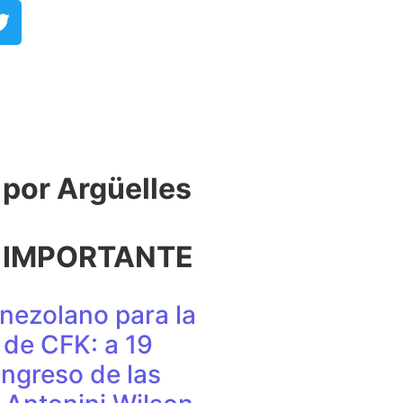
or Argüelles​
 IMPORTANTE
nezolano para la
de CFK: a 19
ingreso de las