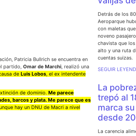
valijas d
Detrás de los 80
Aeroparque hubo
con maletas que 
noveno pasajero 
chavista que lo
alto y una ruta 
cuentas suizas.
ción, Patricia Bullrich se encuentra en
l partido,
Omar de Marchi
, realizó una
SEGUIR LEYEN
a causa de
Luis Lobos
, el ex intendente
La pobrez
xtinción de dominio.
Me parece
trepó al 
ades, barcos y plata. Me parece que es
marca su 
nque hay un DNU de Macri a nivel
desde 20
La carencia alim