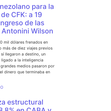
nezolano para la
de CFK: a 19
ingreso de las
e Antonini Wilson
0 mil dólares frenados en
 más de diez viajes previos
sí llegaron a destino, un
ligado a la inteligencia
s grandes medios pasaron por
del dinero que terminaba en
DO
a estructural
18,8% en CABA y