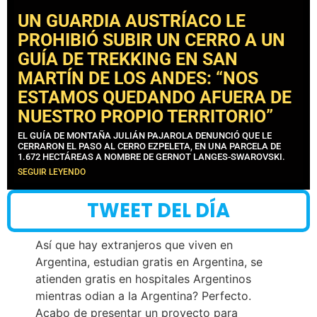
UN GUARDIA AUSTRÍACO LE
PROHIBIÓ SUBIR UN CERRO A UN
GUÍA DE TREKKING EN SAN
MARTÍN DE LOS ANDES: “NOS
ESTAMOS QUEDANDO AFUERA DE
NUESTRO PROPIO TERRITORIO”
EL GUÍA DE MONTAÑA JULIÁN PAJAROLA DENUNCIÓ QUE LE
CERRARON EL PASO AL CERRO EZPELETA, EN UNA PARCELA DE
1.672 HECTÁREAS A NOMBRE DE GERNOT LANGES-SWAROVSKI.
SEGUIR LEYENDO
TWEET DEL DÍA
Así que hay extranjeros que viven en
Argentina, estudian gratis en Argentina, se
atienden gratis en hospitales Argentinos
mientras odian a la Argentina? Perfecto.
Acabo de presentar un proyecto para