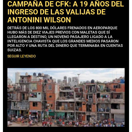
CAMPAÑA DE CFK: A 19 AÑOS DEL
INGRESO DE LAS VALIJAS DE
ANTONINI WILSON
DETRÁS DE LOS 800 MIL DÓLARES FRENADOS EN AEROPARQUE
HUBO MÁS DE DIEZ VIAJES PREVIOS CON MALETAS QUE SÍ
LLEGARON A DESTINO, UN NOVENO PASAJERO LIGADO A LA
INTELIGENCIA CHAVISTA QUE LOS GRANDES MEDIOS PASARON
POR ALTO Y UNA RUTA DEL DINERO QUE TERMINABA EN CUENTAS
SUIZAS.
SEGUIR LEYENDO