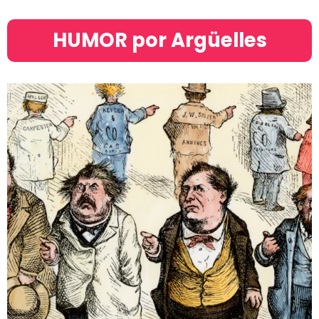
HUMOR por Argüelles​