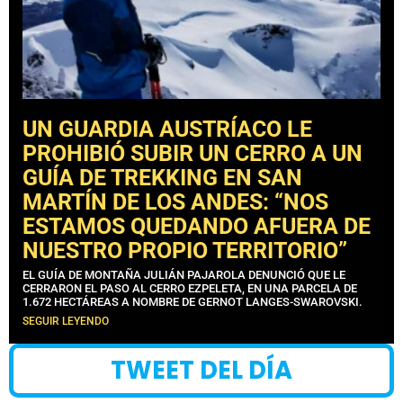
UN GUARDIA AUSTRÍACO LE
PROHIBIÓ SUBIR UN CERRO A UN
GUÍA DE TREKKING EN SAN
MARTÍN DE LOS ANDES: “NOS
ESTAMOS QUEDANDO AFUERA DE
NUESTRO PROPIO TERRITORIO”
EL GUÍA DE MONTAÑA JULIÁN PAJAROLA DENUNCIÓ QUE LE
CERRARON EL PASO AL CERRO EZPELETA, EN UNA PARCELA DE
1.672 HECTÁREAS A NOMBRE DE GERNOT LANGES-SWAROVSKI.
SEGUIR LEYENDO
TWEET DEL DÍA