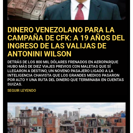
DINERO VENEZOLANO PARA LA
CAMPAÑA DE CFK: A 19 AÑOS DEL
INGRESO DE LAS VALIJAS DE
ANTONINI WILSON
DETRÁS DE LOS 800 MIL DÓLARES FRENADOS EN AEROPARQUE
HUBO MÁS DE DIEZ VIAJES PREVIOS CON MALETAS QUE SÍ
LLEGARON A DESTINO, UN NOVENO PASAJERO LIGADO A LA
INTELIGENCIA CHAVISTA QUE LOS GRANDES MEDIOS PASARON
POR ALTO Y UNA RUTA DEL DINERO QUE TERMINABA EN CUENTAS
SUIZAS.
SEGUIR LEYENDO