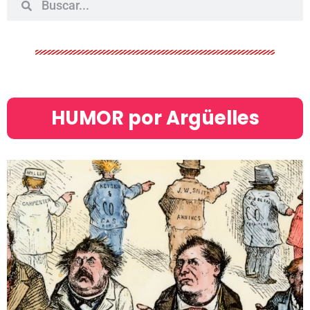
HUMOR por Argüelles​