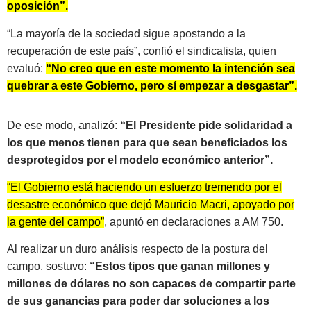
oposición”.
“La mayoría de la sociedad sigue apostando a la
recuperación de este país”, confió el sindicalista, quien
evaluó:
“No creo que en este momento la intención sea
quebrar a este Gobierno, pero sí empezar a desgastar”.
De ese modo, analizó:
“El Presidente pide solidaridad a
los que menos tienen para que sean beneficiados los
desprotegidos por el modelo económico anterior”.
“El Gobierno está haciendo un esfuerzo tremendo por el
desastre económico que dejó Mauricio Macri, apoyado por
la gente del campo”
, apuntó en declaraciones a AM 750.
Al realizar un duro análisis respecto de la postura del
campo, sostuvo:
“Estos tipos que ganan millones y
millones de dólares no son capaces de compartir parte
de sus ganancias para poder dar soluciones a los