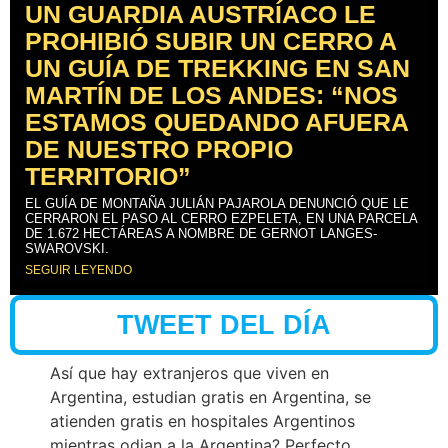
UN GUARDIA AUSTRÍACO LE
PROHIBIÓ SUBIR UN CERRO A
UN GUÍA DE TREKKING EN SAN
MARTÍN DE LOS ANDES: “NOS
ESTAMOS QUEDANDO AFUERA
DE NUESTRO PROPIO
TERRITORIO”
EL GUÍA DE MONTAÑA JULIÁN PAJAROLA DENUNCIÓ QUE LE
CERRARON EL PASO AL CERRO EZPELETA, EN UNA PARCELA
DE 1.672 HECTÁREAS A NOMBRE DE GERNOT LANGES-
SWAROVSKI.
SEGUIR LEYENDO
TWEET DEL DÍA
Así que hay extranjeros que viven en
Argentina, estudian gratis en Argentina, se
atienden gratis en hospitales Argentinos
mientras odian a la Argentina? Perfecto.