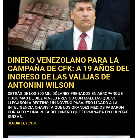
DINERO VENEZOLANO PARA LA
CAMPAÑA DE CFK: A 19 AÑOS DEL
INGRESO DE LAS VALIJAS DE
ANTONINI WILSON
DETRÁS DE LOS 800 MIL DÓLARES FRENADOS EN AEROPARQUE
HUBO MÁS DE DIEZ VIAJES PREVIOS CON MALETAS QUE SÍ
LLEGARON A DESTINO, UN NOVENO PASAJERO LIGADO A LA
INTELIGENCIA CHAVISTA QUE LOS GRANDES MEDIOS PASARON
POR ALTO Y UNA RUTA DEL DINERO QUE TERMINABA EN CUENTAS
SUIZAS.
SEGUIR LEYENDO