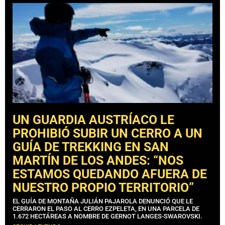
UN GUARDIA AUSTRÍACO LE
PROHIBIÓ SUBIR UN CERRO A UN
GUÍA DE TREKKING EN SAN
MARTÍN DE LOS ANDES: “NOS
ESTAMOS QUEDANDO AFUERA DE
NUESTRO PROPIO TERRITORIO”
EL GUÍA DE MONTAÑA JULIÁN PAJAROLA DENUNCIÓ QUE LE
CERRARON EL PASO AL CERRO EZPELETA, EN UNA PARCELA DE
1.672 HECTÁREAS A NOMBRE DE GERNOT LANGES-SWAROVSKI.