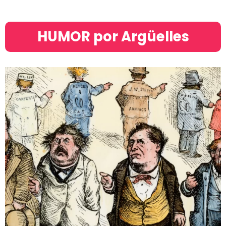
HUMOR por Argüelles​