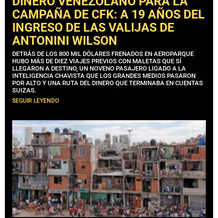
DINERO VENEZOLANO PARA LA
CAMPAÑA DE CFK: A 19 AÑOS DEL
INGRESO DE LAS VALIJAS DE
ANTONINI WILSON
DETRÁS DE LOS 800 MIL DÓLARES FRENADOS EN AEROPARQUE
HUBO MÁS DE DIEZ VIAJES PREVIOS CON MALETAS QUE SÍ
LLEGARON A DESTINO, UN NOVENO PASAJERO LIGADO A LA
INTELIGENCIA CHAVISTA QUE LOS GRANDES MEDIOS PASARON
POR ALTO Y UNA RUTA DEL DINERO QUE TERMINABA EN CUENTAS
SUIZAS.
SEGUIR LEYENDO