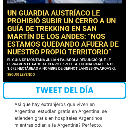
UN GUARDIA AUSTRÍACO LE
PROHIBIÓ SUBIR UN CERRO A UN
GUÍA DE TREKKING EN SAN
MARTÍN DE LOS ANDES: “NOS
ESTAMOS QUEDANDO AFUERA DE
NUESTRO PROPIO TERRITORIO”
EL GUÍA DE MONTAÑA JULIÁN PAJAROLA DENUNCIÓ QUE LE
CERRARON EL PASO AL CERRO EZPELETA, EN UNA PARCELA DE
1.672 HECTÁREAS A NOMBRE DE GERNOT LANGES-SWAROVSKI.
SEGUIR LEYENDO
TWEET DEL DÍA
Así que hay extranjeros que viven en
Argentina, estudian gratis en Argentina, se
atienden gratis en hospitales Argentinos
mientras odian a la Argentina? Perfecto.