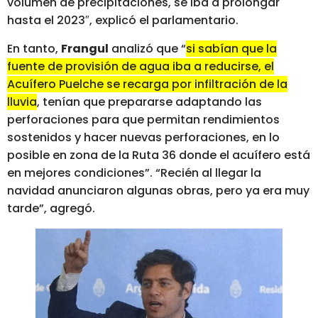
volumen de precipitaciones, se iba a prolongar
hasta el 2023″, explicó el parlamentario.
En tanto,
Frangul
analizó que “
si sabían que la
fuente de provisión de agua iba a reducirse, el
Acuífero Puelche se recarga por infiltración de la
lluvia
, tenían que prepararse adaptando las
perforaciones para que permitan rendimientos
sostenidos y hacer nuevas perforaciones, en lo
posible en zona de la Ruta 36 donde el acuífero está
en mejores condiciones”. “Recién al llegar la
navidad anunciaron algunas obras, pero ya era muy
tarde”, agregó.