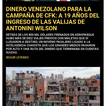
DINERO VENEZOLANO PARA LA
CAMPAÑA DE CFK: A 19 AÑOS DEL
INGRESO DE LAS VALIJAS DE
ANTONINI WILSON
DETRÁS DE LOS 800 MIL DÓLARES FRENADOS EN AEROPARQUE
HUBO MÁS DE DIEZ VIAJES PREVIOS CON MALETAS QUE SÍ
LLEGARON A DESTINO, UN NOVENO PASAJERO LIGADO A LA
INTELIGENCIA CHAVISTA QUE LOS GRANDES MEDIOS PASARON
POR ALTO Y UNA RUTA DEL DINERO QUE TERMINABA EN CUENTAS
SUIZAS.
SEGUIR LEYENDO