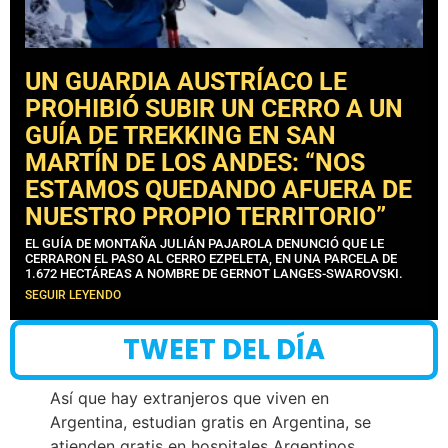
UN GUARDIA AUSTRÍACO LE
PROHIBIÓ SUBIR UN CERRO A UN
GUÍA DE TREKKING EN SAN
MARTÍN DE LOS ANDES: “NOS
ESTAMOS QUEDANDO AFUERA DE
NUESTRO PROPIO TERRITORIO”
EL GUÍA DE MONTAÑA JULIÁN PAJAROLA DENUNCIÓ QUE LE
CERRARON EL PASO AL CERRO EZPELETA, EN UNA PARCELA DE
1.672 HECTÁREAS A NOMBRE DE GERNOT LANGES-SWAROVSKI.
SEGUIR LEYENDO
TWEET DEL DÍA
Así que hay extranjeros que viven en
Argentina, estudian gratis en Argentina, se
atienden gratis en hospitales Argentinos