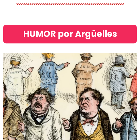
HUMOR por Argüelles​