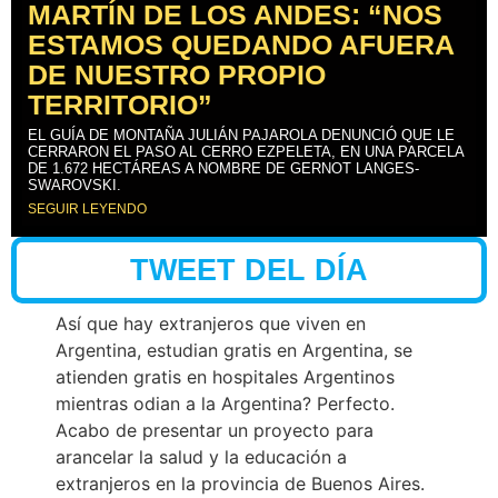
MARTÍN DE LOS ANDES: “NOS
ESTAMOS QUEDANDO AFUERA
DE NUESTRO PROPIO
TERRITORIO”
EL GUÍA DE MONTAÑA JULIÁN PAJAROLA DENUNCIÓ QUE LE
CERRARON EL PASO AL CERRO EZPELETA, EN UNA PARCELA
DE 1.672 HECTÁREAS A NOMBRE DE GERNOT LANGES-
SWAROVSKI.
SEGUIR LEYENDO
TWEET DEL DÍA
Así que hay extranjeros que viven en
Argentina, estudian gratis en Argentina, se
atienden gratis en hospitales Argentinos
mientras odian a la Argentina? Perfecto.
Acabo de presentar un proyecto para
arancelar la salud y la educación a
extranjeros en la provincia de Buenos Aires.