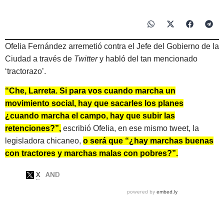
Ofelia Fernández arremetió contra el Jefe del Gobierno de la
Ciudad a través de
Twitter
y habló del tan mencionado
‘tractorazo’.
“Che, Larreta. Si para vos cuando marcha un
movimiento social, hay que sacarles los planes
¿cuando marcha el campo, hay que subir las
retenciones?”,
escribió Ofelia, en ese mismo tweet, la
legisladora chicaneo,
o será que “¿hay marchas buenas
con tractores y marchas malas con pobres?”.