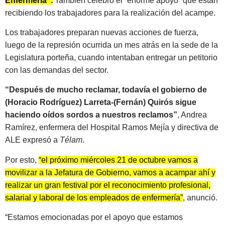
Enfermería”.
También celebró el “enorme apoyo” que están
recibiendo los trabajadores para la realización del acampe.
Los trabajadores preparan nuevas acciones de fuerza,
luego de la represión ocurrida un mes atrás en la sede de la
Legislatura porteña, cuando intentaban entregar un petitorio
con las demandas del sector.
“Después de mucho reclamar, todavía el gobierno de
(Horacio Rodríguez) Larreta-(Fernán) Quirós sigue
haciendo oídos sordos a nuestros reclamos”
, Andrea
Ramírez, enfermera del Hospital Ramos Mejía y directiva de
ALE expresó a
Télam
.
Por esto,
“el próximo miércoles 21 de octubre vamos a
movilizar a la Jefatura de Gobierno, vamos a acampar ahí y
realizar un gran festival por el reconocimiento profesional,
salarial y laboral de los empleados de enfermería”
, anunció.
“Estamos emocionadas por el apoyo que estamos