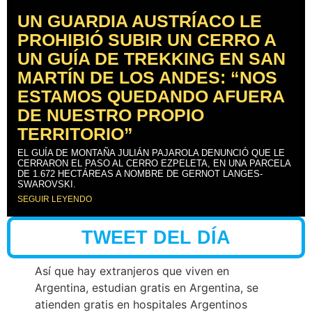
UN GUARDIA AUSTRÍACO LE
PROHIBIÓ SUBIR UN CERRO A
UN GUÍA DE TREKKING EN SAN
MARTÍN DE LOS ANDES: “NOS
ESTAMOS QUEDANDO AFUERA
DE NUESTRO PROPIO
TERRITORIO”
EL GUÍA DE MONTAÑA JULIÁN PAJAROLA DENUNCIÓ QUE LE
CERRARON EL PASO AL CERRO EZPELETA, EN UNA PARCELA
DE 1.672 HECTÁREAS A NOMBRE DE GERNOT LANGES-
SWAROVSKI.
SEGUIR LEYENDO
TWEET DEL DÍA
Así que hay extranjeros que viven en
Argentina, estudian gratis en Argentina, se
atienden gratis en hospitales Argentinos