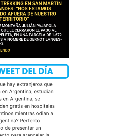
 TREKKING EN SAN MARTÍN
ANDES: “NOS ESTAMOS
DO AFUERA DE NUESTRO
 TERRITORIO”
DE MONTAÑA JULIÁN PAJAROLA
 QUE LE CERRARON EL PASO AL
ELETA, EN UNA PARCELA DE 1.672
S A NOMBRE DE GERNOT LANGES-
KI.
YENDO
WEET DEL DÍA
que hay extranjeros que
n en Argentina, estudian
s en Argentina, se
den gratis en hospitales
ntinos mientras odian a
rgentina? Perfecto.
o de presentar un
ecto para arancelar la