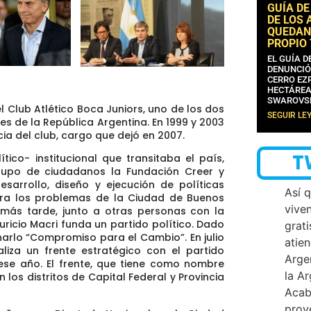
GUÍA DE
DE LOS 
QUEDAN
PROPIO
EL GUÍA 
DENUNCIÓ
CERRO EZP
HECTÁREA
SWAROVS
l Club Atlético Boca Juniors, uno de los dos
SEGUIR LE
s de la República Argentina. En 1999 y 2003
cia del club, cargo que dejó en 2007.
T
ítico- institucional que transitaba el país,
grupo de ciudadanos la Fundación Creer y
esarrollo, diseño y ejecución de políticas
Así 
ara los problemas de la Ciudad de Buenos
vive
 más tarde, junto a otras personas con la
ricio Macri funda un partido político. Dado
grati
narlo “Compromiso para el Cambio”. En julio
atien
liza un frente estratégico con el partido
Arge
ese año. El frente, que tiene como nombre
la A
los distritos de Capital Federal y Provincia
Acab
proy