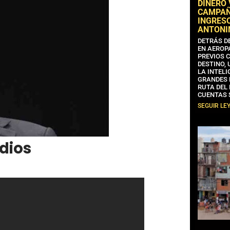
DINERO
CAMPAÑA
INGRESO
ANTONI
DETRÁS D
EN AEROP
PREVIOS 
DESTINO,
LA INTELI
GRANDES 
RUTA DEL
CUENTAS 
SEGUIR LE
dios