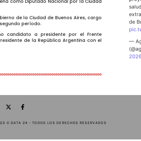
peña como Diputado Nacional por la Ciudad
salu
extra
bierno de la Ciudad de Buenos Aires, cargo
de B
n segundo período.
pic.
mo candidato a presidente por el Frente
residente de la República Argentina con el
— Ag
(@ag
202
23 © DATA 24 - TODOS LOS DERECHOS RESERVADOS