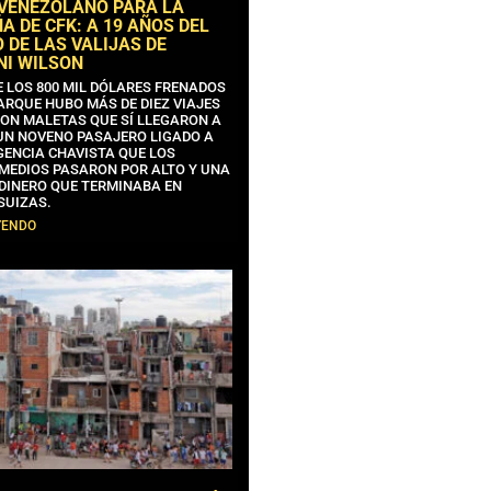
 VENEZOLANO PARA LA
 DE CFK: A 19 AÑOS DEL
 DE LAS VALIJAS DE
NI WILSON
E LOS 800 MIL DÓLARES FRENADOS
ARQUE HUBO MÁS DE DIEZ VIAJES
CON MALETAS QUE SÍ LLEGARON A
 UN NOVENO PASAJERO LIGADO A
GENCIA CHAVISTA QUE LOS
MEDIOS PASARON POR ALTO Y UNA
 DINERO QUE TERMINABA EN
SUIZAS.
YENDO