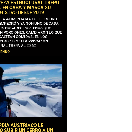
REZA ESTRUCTURAL TREPÓ
% EN CABA Y MARCA SU
GISTRO DESDE 2019
CIA ALIMENTARIA FUE EL RUBRO
EMPEORÓ Y YA SON UNO DE CADA
OS HOGARES PORTEÑOS QUE
N PORCIONES, CAMBIARON LO QUE
SALTEAN COMIDAS. EN LOS
CON CHICOS LA PRIVACIÓN
RAL TREPA AL 20,6%.
YENDO
RDIA AUSTRÍACO LE
Ó SUBIR UN CERRO A UN