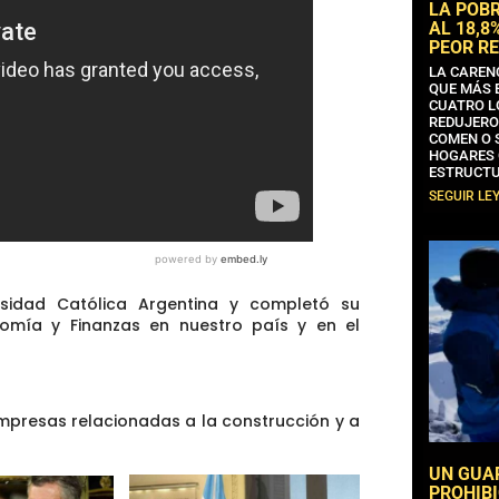
LA POB
AL 18,8
PEOR RE
LA CAREN
QUE MÁS 
CUATRO L
REDUJERO
COMEN O 
HOGARES 
ESTRUCTU
SEGUIR LE
rsidad Católica Argentina y completó su
nomía y Finanzas en nuestro país y en el
empresas relacionadas a la construcción y a
UN GUA
PROHIBI