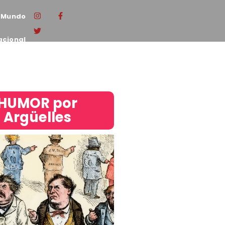
Mundo
acional
HUMOR por
Argüelles​