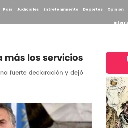
País
Judiciales
Entretenimiento
Deportes
Opinion
intern
 más los servicios
una fuerte declaración y dejó