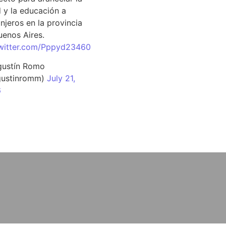
d y la educación a
njeros en la provincia
uenos Aires.
twitter.com/Pppyd23460
ustín Romo
ustinromm)
July 21,
6