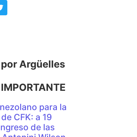
or Argüelles​
 IMPORTANTE
nezolano para la
de CFK: a 19
ingreso de las