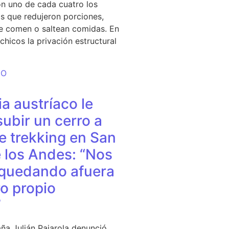
n uno de cada cuatro los
s que redujeron porciones,
e comen o saltean comidas. En
chicos la privación estructural
DO
a austríaco le
subir un cerro a
e trekking en San
 los Andes: “Nos
quedando afuera
o propio
”
ña Julián Pajarola denunció