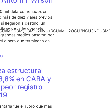
e Antonini Wilson
0 mil dólares frenados en
 más de diez viajes previos
sí llegaron a destino, un
ligado a la inteligencia
CU3NCUyMCU3MyU3MiU2MyUzRCUyMiU2OCU3NCU3NCU3MCU
s grandes medios pasaron por
del dinero que terminaba en
DO
a estructural
18,8% en CABA y
peor registro
19
entaria fue el rubro que más