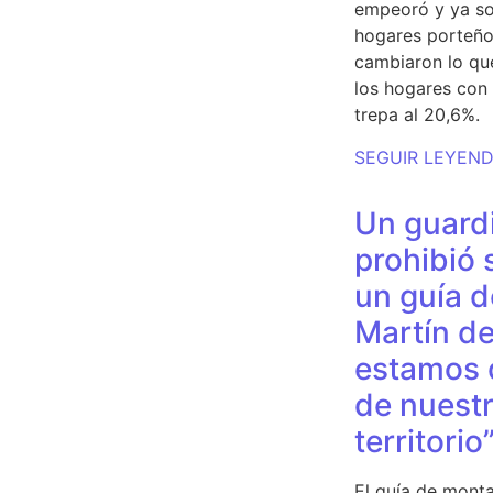
empeoró y ya so
hogares porteño
cambiaron lo qu
los hogares con 
trepa al 20,6%.
SEGUIR LEYEN
Un guardi
prohibió 
un guía d
Martín de
estamos 
de nuestr
territorio
El guía de monta