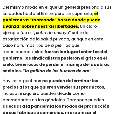
Del mismo modo en el que un general presiona a sus
soldados hasta el límite, pero sin superarlo;
el
gobierno va “
tanteando
” hasta donde puede
avanzar sobre nuestras libertades.
Un claro
ejemplo fue el “
globo de ensayo
” sobre la
estatización de la salud privada, aunque en este
caso no fuimos “
los de a pie
” los que
reaccionamos, sino
fueron los lugartenientes del
gobierno, los sindicalistas pusieron el grito en el
cielo, temerosos de perder el manejo de las obras
sociales, “
la gallina de los huevos de oro
”.
Hoy los argentinos
no pueden determinar los
precios a los que quieren vender sus productos
,
incluso ni siquiera pueden decidir cómo
acomodarlos en las góndolas. Tampoco pueden
adecuar a la pandemia los modos de producción
de sus fábricas o comercios, ni organizar el