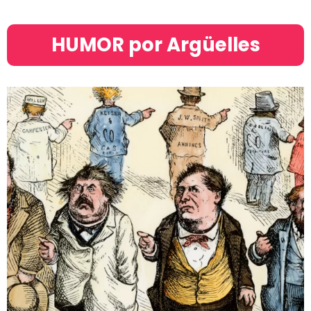
HUMOR por Argüelles​