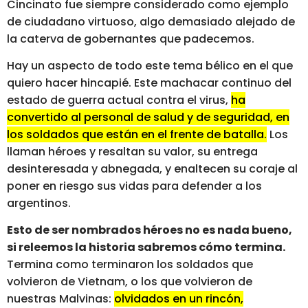
Cincinato fue siempre considerado como ejemplo
de ciudadano virtuoso, algo demasiado alejado de
la caterva de gobernantes que padecemos.
Hay un aspecto de todo este tema bélico en el que
quiero hacer hincapié. Este machacar continuo del
estado de guerra actual contra el virus,
ha
convertido al personal de salud y de seguridad, en
los soldados que están en el frente de batalla.
Los
llaman héroes y resaltan su valor, su entrega
desinteresada y abnegada, y enaltecen su coraje al
poner en riesgo sus vidas para defender a los
argentinos.
Esto de ser nombrados héroes no es nada bueno,
si releemos la historia sabremos cómo termina.
Termina como terminaron los soldados que
volvieron de Vietnam, o los que volvieron de
nuestras Malvinas:
olvidados en un rincón,