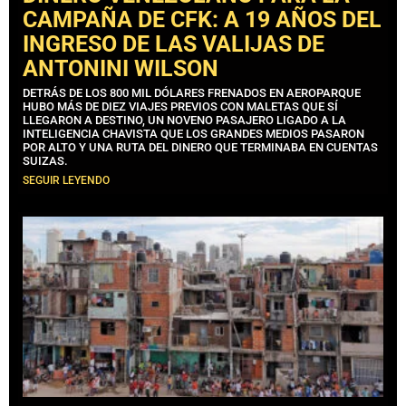
CAMPAÑA DE CFK: A 19 AÑOS DEL
INGRESO DE LAS VALIJAS DE
ANTONINI WILSON
DETRÁS DE LOS 800 MIL DÓLARES FRENADOS EN AEROPARQUE
HUBO MÁS DE DIEZ VIAJES PREVIOS CON MALETAS QUE SÍ
LLEGARON A DESTINO, UN NOVENO PASAJERO LIGADO A LA
INTELIGENCIA CHAVISTA QUE LOS GRANDES MEDIOS PASARON
POR ALTO Y UNA RUTA DEL DINERO QUE TERMINABA EN CUENTAS
SUIZAS.
SEGUIR LEYENDO